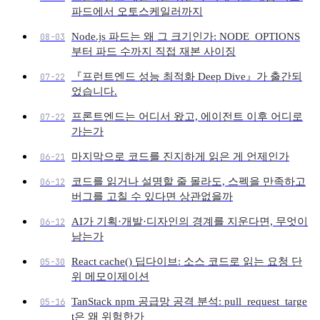
파드에서 오토스케일러까지
Node.js 파드는 왜 그 크기인가: NODE_OPTIONS
08-03
부터 파드 수까지 직접 재본 사이징
『프런트엔드 성능 최적화 Deep Dive』가 출간되
07-22
었습니다.
Light
Dark
System
프론트엔드는 어디서 왔고, 에이전트 이후 어디로
07-22
가는가
마지막으로 코드를 진지하게 읽은 게 언제인가
06-21
코드를 읽거나 설명할 줄 몰라도, 스펙을 만족하고
06-12
8
°
버그를 고칠 수 있다면 상관없을까
AI가 기획·개발·디자인의 경계를 지운다면, 무엇이
06-12
남는가
React cache() 딥다이브: 소스 코드로 읽는 요청 단
05-30
위 메모이제이션
TanStack npm 공급망 공격 분석: pull_request_targe
05-16
t은 왜 위험한가