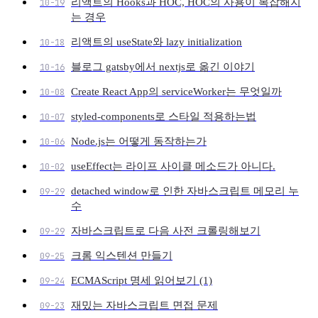
리액트의 Hooks과 HOC, HOC의 사용이 복잡해지
10-19
는 경우
리액트의 useState와 lazy initialization
10-18
블로그 gatsby에서 nextjs로 옮긴 이야기
10-16
Create React App의 serviceWorker는 무엇일까
10-08
styled-components로 스타일 적용하는법
10-07
Node.js는 어떻게 동작하는가
10-06
useEffect는 라이프 사이클 메소드가 아니다.
10-02
detached window로 인한 자바스크립트 메모리 누
09-29
수
자바스크립트로 다음 사전 크롤링해보기
09-29
크롬 익스텐션 만들기
09-25
ECMAScript 명세 읽어보기 (1)
09-24
재밌는 자바스크립트 면접 문제
09-23