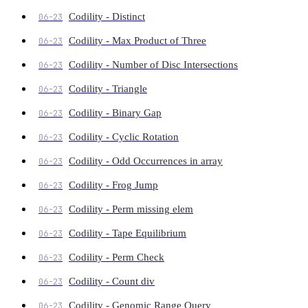
Codility - Distinct
06-23
Codility - Max Product of Three
06-23
Codility - Number of Disc Intersections
06-23
Codility - Triangle
06-23
Codility - Binary Gap
06-23
Codility - Cyclic Rotation
06-23
Codility - Odd Occurrences in array
06-23
Codility - Frog Jump
06-23
Codility - Perm missing elem
06-23
Codility - Tape Equilibrium
06-23
Codility - Perm Check
06-23
Codility - Count div
06-23
Codility - Genomic Range Query
06-23