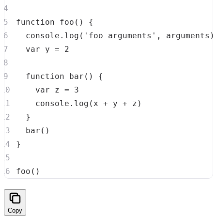
function
foo
(
)
{
console
.
log
(
'foo arguments'
,
 arguments
)
var
 y 
=
2
function
bar
(
)
{
var
 z 
=
3
console
.
log
(
x 
+
 y 
+
 z
)
}
bar
(
)
}
foo
(
)
Copy