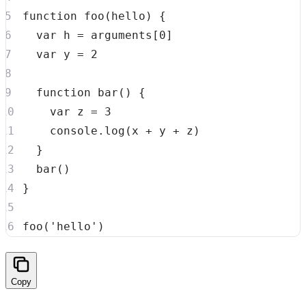
function
foo
(
hello
)
{
var
 h 
=
 arguments
[
0
]
var
 y 
=
2
function
bar
(
)
{
var
 z 
=
3
console
.
log
(
x 
+
 y 
+
 z
)
}
bar
(
)
}
foo
(
'hello'
)
Copy