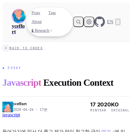
Posts
Tags
EN
About
yceffo
🧪 Research
rt
BACK TO INDEX
◆
ESSAY
Javascript
Execution Context
17
2020
KO
yceffort
2020-06-26
·
17
분
MIN
YEAR
ORIGINAL
javascript
들어가기에 앞서 더 좋고 제가 많이 참고한 글이
여기
에 있