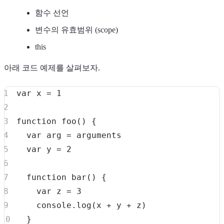
함수 선언
변수의 유효범위 (scope)
this
아래 코드 예제를 살펴보자.
var
 x 
=
1
function
foo
(
)
{
var
 arg 
=
var
 y 
=
2
function
bar
(
)
{
var
 z 
=
3
console
.
log
(
x 
+
 y 
+
 z
)
}