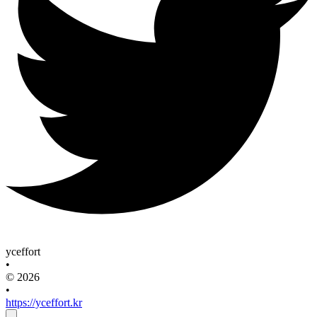
yceffort
•
© 2026
•
https://yceffort.kr