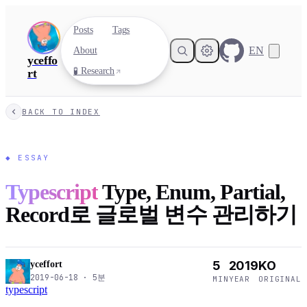
Posts
Tags
EN
About
yceffo
🧪 Research
rt
BACK TO INDEX
◆
ESSAY
Typescript
Type, Enum, Partial,
Record로 글로벌 변수 관리하기
5
2019
KO
yceffort
2019-06-18
·
5
분
MIN
YEAR
ORIGINAL
typescript