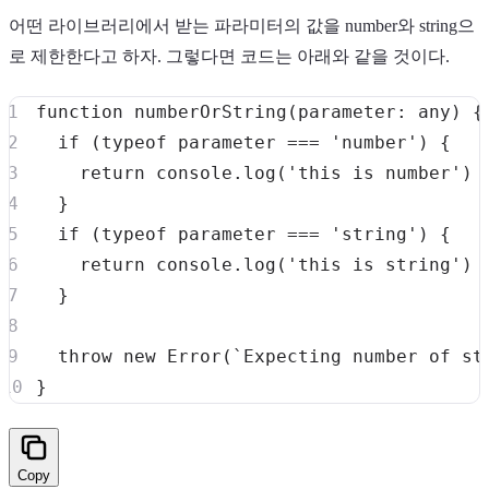
어떤 라이브러리에서 받는 파라미터의 값을 number와 string으
로 제한한다고 하자. 그렇다면 코드는 아래와 같을 것이다.
function
numberOrString
(
parameter
:
any
)
{
if
(
typeof
 parameter 
===
'number'
)
{
return
console
.
log
(
'this is number'
)
}
if
(
typeof
 parameter 
===
'string'
)
{
return
console
.
log
(
'this is string'
)
}
throw
new
Error
(
`
Expecting number of st
}
Copy