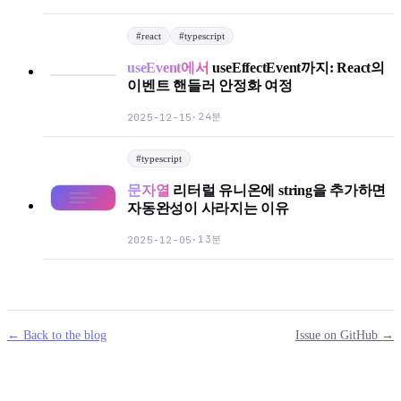
#
react
#
typescript
useEvent에서
useEffectEvent까지: React의
이벤트 핸들러 안정화 여정
24분
2025-12-15
·
#
typescript
문자열
리터럴 유니온에 string을 추가하면
자동완성이 사라지는 이유
13분
2025-12-05
·
← Back to the blog
Issue on GitHub →
mail
g