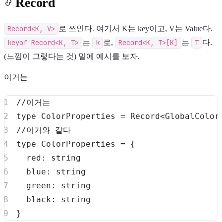
Record
Record<K, V>
로 쓰인다. 여기서 K는 key이고, V는 Value다.
keyof Record<K, T>
는
k
로,
Record<K, T>[K]
는
T
다.
(느낌이 그렇다는 것) 밑에 예시를 보자.
이거는
//이거는
type
ColorProperties
=
 Record
<
GlobalColor
//이거와 같다
type
ColorProperties
=
{
  red
:
string
  blue
:
string
  green
:
string
  black
:
string
}