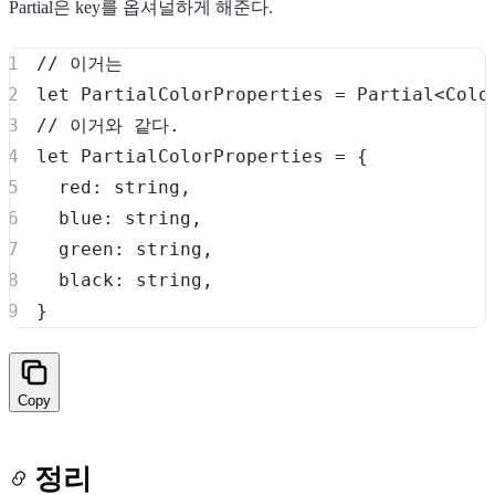
Partial은 key를 옵셔널하게 해준다.
// 이거는
let
 PartialColorProperties 
=
 Partial
<
Colo
// 이거와 같다.
let
 PartialColorProperties 
=
{
  red
:
string
,
  blue
:
string
,
  green
:
string
,
  black
:
string
,
}
Copy
정리