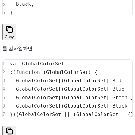
  Black
,
}
Copy
를 컴파일하면
var
GlobalColorSet
;
(
function
(
GlobalColorSet
)
{
GlobalColorSet
[
(
GlobalColorSet
[
'Red'
]
=
GlobalColorSet
[
(
GlobalColorSet
[
'Blue'
]
GlobalColorSet
[
(
GlobalColorSet
[
'Green'
]
GlobalColorSet
[
(
GlobalColorSet
[
'Black'
]
}
)
(
GlobalColorSet
||
(
GlobalColorSet
=
{
}