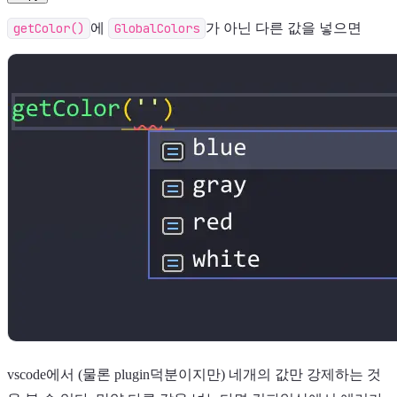
getColor()
에
GlobalColors
가 아닌 다른 값을 넣으면
vscode에서 (물론 plugin덕분이지만) 네개의 값만 강제하는 것