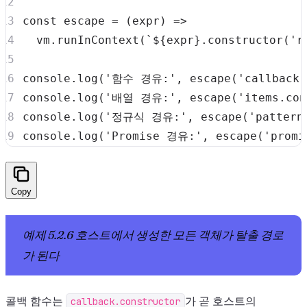
const
escape
=
(
expr
)
=>
  vm
.
runInContext
(
`
${
expr
}
.constructor('r
console
.
log
(
'함수 경유:'
,
escape
(
'callback'
console
.
log
(
'배열 경유:'
,
escape
(
'items.con
console
.
log
(
'정규식 경유:'
,
escape
(
'pattern
console
.
log
(
'Promise 경유:'
,
escape
(
'promi
Copy
예제 5.2.6 호스트에서 생성한 모든 객체가 탈출 경로
가 된다
콜백 함수는
callback.constructor
가 곧 호스트의