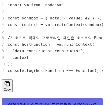
import
vm
from
'node:vm'
;
const
 sandbox 
=
{
data
:
{
value
:
42
}
}
;
const
 context 
=
 vm
.
createContext
(
sandbox
)
// 호스트 객체의 프로토타입 체인은 호스트의 Func
const
 hostFunction 
=
 vm
.
runInContext
(
'data.constructor.constructor'
,
)
;
console
.
log
(
hostFunction 
===
Function
)
;
/
Copy
예제 5.2.4 호스트 객체의 프로토타입 체인이 호스트