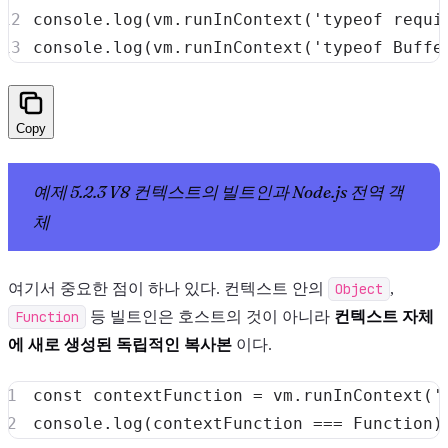
console
.
log
(
vm
.
runInContext
(
'typeof requi
console
.
log
(
vm
.
runInContext
(
'typeof Buffe
Copy
예제 5.2.3 V8 컨텍스트의 빌트인과 Node.js 전역 객
체
여기서 중요한 점이 하나 있다. 컨텍스트 안의
Object
,
Function
등 빌트인은 호스트의 것이 아니라
컨텍스트 자체
에 새로 생성된 독립적인 복사본
이다.
const
 contextFunction 
=
 vm
.
runInContext
(
'
console
.
log
(
contextFunction 
===
Function
)