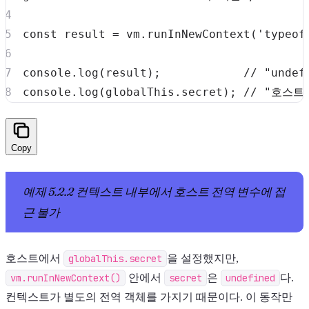
const
 result 
=
 vm
.
runInNewContext
(
'typeof
console
.
log
(
result
)
;
// "undef
console
.
log
(
globalThis
.
secret
)
;
// "호스트
Copy
예제 5.2.2 컨텍스트 내부에서 호스트 전역 변수에 접
근 불가
호스트에서
globalThis.secret
을 설정했지만,
vm.runInNewContext()
안에서
secret
은
undefined
다.
컨텍스트가 별도의 전역 객체를 가지기 때문이다. 이 동작만