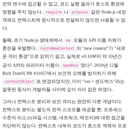
전역 변수에 접근할 수 없고, 코드 실행 결과가 호스트 환경에
영향을 주지 않는다.
require
나
process
같은 Node.js 내장
객체도 컨텍스트에 명시적으로 전달하지 않으면 사용할 수 없
다.
둘째, 초기 Node.js 생태계에서
vm
모듈의 API 이름 자체가
혼란을 유발했다.
runInNewContext
의 "new context"가 "새로
운 격리 환경"으로 읽히기 쉽고, 실제로 v0.10부터 약 10년간
4
공식 API의 파라미터 이름이
sandbox
였다
. 2019년 12월
Rich Trott의 PR #31057에서 보안적 오해를 방지하기 위해
contextObject
로 변경되었지만, 이미 "vm = 샌드박스"라는
잘못된 등식이 개발자들 사이에 깊이 자리 잡은 뒤였다.
그러나 컨텍스트 분리와 보안 격리는 완전히 다른 개념이다.
컨텍스트 분리는 별도의 전역 스코프를 제공할 뿐, 프로세스
수준의 리소스(파일 시스템, 네트워크, 메모리)에 대한 접근을
차단하지 않는다. 컨텍스트 내부의 코드가 호스트 객체의 프로