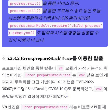
을 통한 서비스 중단,
process.exit()
을 통한 프로세스 종료 등은 모듈
process.kill()
시스템과 무관하게 작동한다. CJS 환경이라면
process.mainModule.require('child_process'
로 임의의 시스템 명령을 실행할 수
).execSync()
있어 피해가 더 크다.
5.2.3.2 Error.prepareStackTrace를 이용한 탈출
프로토타입 체인을 통한 탈출이
vm
모듈의 가장 기본적인 취
약점이라면,
Error.prepareStackTrace
는
vm2
같은 보안 래
퍼까지 무력화한 고급 기법이다. 이 기법은 CVE-2022-
36067(코드명 "SandBreak", CVSS 10.0)로 등록되었고,
vm2
의
5
종말을 앞당긴 결정적 계기가 되었다.
V8 엔진은
Error.prepareStackTrace
라는 비표준 API를 제