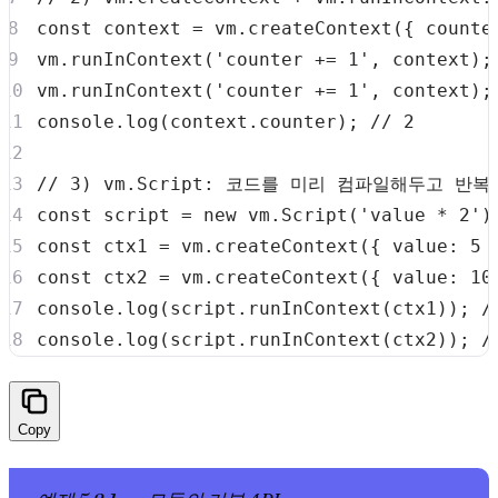
const
 context 
=
 vm
.
createContext
(
{
counte
vm
.
runInContext
(
'counter += 1'
,
 context
)
;
vm
.
runInContext
(
'counter += 1'
,
 context
)
;
console
.
log
(
context
.
counter
)
;
// 2
// 3) vm.Script: 코드를 미리 컴파일해두고 반복
const
 script 
=
new
vm
.
Script
(
'value * 2'
)
const
 ctx1 
=
 vm
.
createContext
(
{
value
:
5
const
 ctx2 
=
 vm
.
createContext
(
{
value
:
10
console
.
log
(
script
.
runInContext
(
ctx1
)
)
;
/
console
.
log
(
script
.
runInContext
(
ctx2
)
)
;
/
Copy