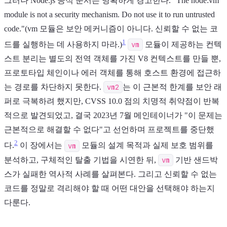
그러나 Node.js 공식 문서는 명확하게 경고한다. "The node:vm
module is not a security mechanism. Do not use it to run untrusted
code."(vm 모듈은 보안 메커니즘이 아니다. 신뢰할 수 없는 코
1
드를 실행하는 데 사용하지 마라.)
vm
모듈이 제공하는 컨텍
스트 분리는 별도의 전역 객체를 가진 V8 컨텍스트를 만들 뿐,
프로토타입 체인이나 에러 객체를 통해 호스트 환경에 접근하
는 경로를 차단하지 못한다.
vm2
는 이 근본적 한계를 보안 래
퍼로 극복하려 했지만, CVSS 10.0 점의 치명적 취약점이 반복
적으로 발견되었고, 결국 2023년 7월 메인테이너가 "이 문제는
근본적으로 해결할 수 없다"고 선언하며 프로젝트를 중단했
2
다.
이 장에서는
vm
모듈의 설계 목적과 실제 보호 범위를
분석하고, 구체적인 탈출 기법을 시연한 뒤,
vm
기반 샌드박
스가 실패한 역사적 사례를 살펴본다. 그리고 신뢰할 수 없는
코드를 정말로 격리해야 할 때 어떤 대안을 선택해야 하는지
다룬다.