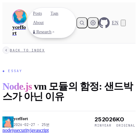
Posts
Tags
EN
About
yceffo
🧪 Research
rt
BACK TO INDEX
◆
ESSAY
Node.js
vm 모듈의 함정: 샌드박
스가 아닌 이유
25
2026
KO
yceffort
2026-02-27
·
25
분
MIN
YEAR
ORIGINAL
nodejs
security
javascript