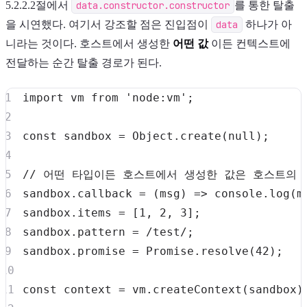
5.2.2.2절에서
data.constructor.constructor
를 통한 탈출
을 시연했다. 여기서 강조할 점은 진입점이
data
하나가 아
니라는 것이다. 호스트에서 생성한
어떤 값
이든 컨텍스트에
전달하는 순간 탈출 경로가 된다.
import
vm
from
'node:vm'
;
const
 sandbox 
=
Object
.
create
(
null
)
;
// 어떤 타입이든 호스트에서 생성한 값은 호스트의 F
sandbox
.
callback
=
(
msg
)
=>
console
.
log
(
m
sandbox
.
items
=
[
1
,
2
,
3
]
;
sandbox
.
pattern
=
/
test
/
;
sandbox
.
promise
=
Promise
.
resolve
(
42
)
;
const
 context 
=
 vm
.
createContext
(
sandbox
)