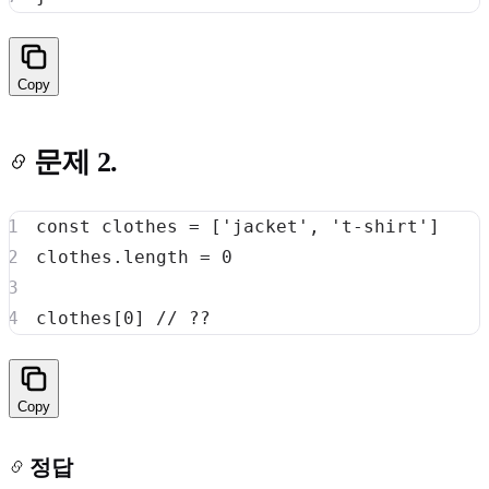
Copy
문제 2.
const
 clothes 
=
[
'jacket'
,
't-shirt'
]
clothes
.
length
=
0
clothes
[
0
]
// ??
Copy
정답