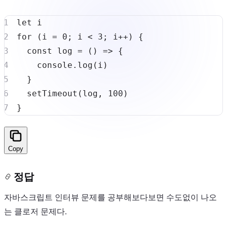
let
for
(
i 
=
0
;
 i 
<
3
;
 i
++
)
{
const
log
=
(
)
=>
{
console
.
log
(
i
)
}
setTimeout
(
log
,
100
)
}
Copy
정답
자바스크립트 인터뷰 문제를 공부해보다보면 수도없이 나오
는 클로저 문제다.