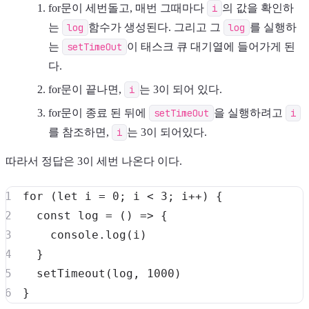
for문이 세번돌고, 매번 그때마다
i
의 값을 확인하
는
log
함수가 생성된다. 그리고 그
log
를 실행하
는
setTimeOut
이 태스크 큐 대기열에 들어가게 된
다.
for문이 끝나면,
i
는 3이 되어 있다.
for문이 종료 된 뒤에
setTimeOut
을 실행하려고
i
를 참조하면,
i
는 3이 되어있다.
따라서 정답은 3이 세번 나온다 이다.
for
(
let
 i 
=
0
;
 i 
<
3
;
 i
++
)
{
const
log
=
(
)
=>
{
console
.
log
(
i
)
}
setTimeout
(
log
,
1000
)
}