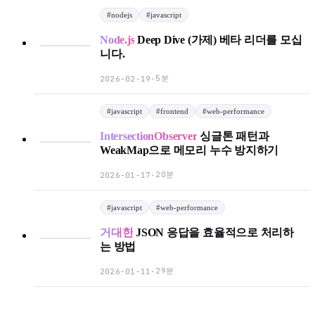
#
nodejs
#
javascript
Node.js
Deep Dive (가제) 베타 리더를 모십
니다.
5분
2026-02-19
·
#
javascript
#
frontend
#
web-performance
IntersectionObserver
싱글톤 패턴과
WeakMap으로 메모리 누수 방지하기
20분
2026-01-17
·
#
javascript
#
web-performance
거대한
JSON 응답을 효율적으로 처리하
는 방법
29분
2026-01-11
·