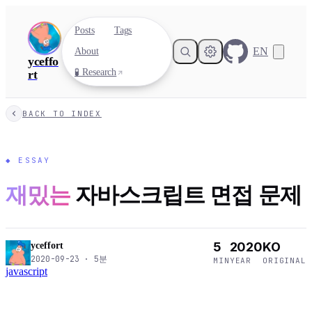
Posts
Tags
EN
About
yceffo
🧪 Research
rt
BACK TO INDEX
◆
ESSAY
재밌는
자바스크립트 면접 문제
5
2020
KO
yceffort
2020-09-23
·
5
분
MIN
YEAR
ORIGINAL
javascript