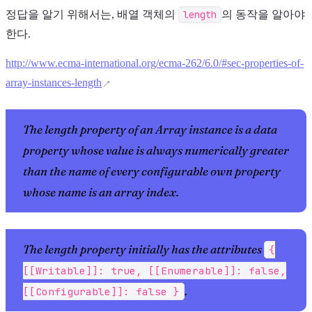
정답을 알기 위해서는, 배열 객체의
length
의 동작을 알아야
한다.
http://www.ecma-international.org/ecma-262/6.0/#sec-properties-of-
array-instances-length
The length property of an Array instance is a data
property whose value is always numerically greater
than the name of every configurable own property
whose name is an array index.
The length property initially has the attributes
{
[[Writable]]: true, [[Enumerable]]: false,
.
[[Configurable]]: false }