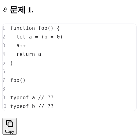
문제 1.
function
foo
(
)
{
let
 a 
=
(
b 
=
0
)
  a
++
Light
Dark
System
return
}
foo
(
)
8
°
typeof
 a 
// ??
typeof
 b 
// ??
Copy