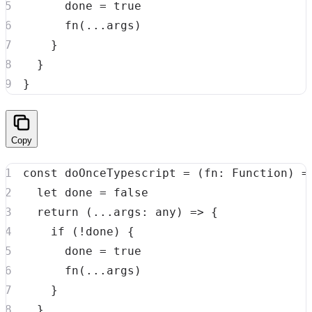
      done 
=
true
fn
(
...
args
)
}
}
}
Copy
const
doOnceTypescript
=
(
fn
:
Function
)
=
let
 done 
=
false
return
(
...
args
:
any
)
=>
{
if
(
!
done
)
{
      done 
=
true
fn
(
...
args
)
}
}