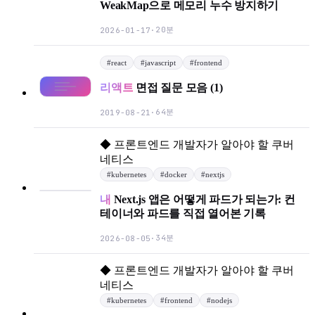
WeakMap으로 메모리 누수 방지하기
20분
2026-01-17
·
#
react
#
javascript
#
frontend
리액트
면접 질문 모음 (1)
64분
2019-08-21
·
◆
프론트엔드 개발자가 알아야 할 쿠버
네티스
#
kubernetes
#
docker
#
nextjs
내
Next.js 앱은 어떻게 파드가 되는가: 컨
테이너와 파드를 직접 열어본 기록
34분
2026-08-05
·
◆
프론트엔드 개발자가 알아야 할 쿠버
네티스
#
kubernetes
#
frontend
#
nodejs