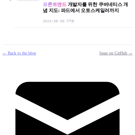
프론트엔드
개발자를 위한 쿠버네티스 개
념 지도: 파드에서 오토스케일러까지
39분
2026-08-05
·
← Back to the blog
Issue on GitHub →
mail
g