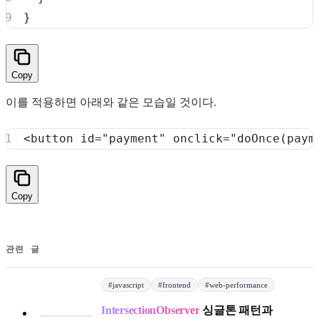
}
Copy
이를 적용하면 아래와 같은 모습일 것이다.
<
button
id
=
"
payment
"
onclick
=
"
doOnce
(
paym
Copy
관련 글
#
javascript
#
frontend
#
web-performance
IntersectionObserver
싱글톤 패턴과