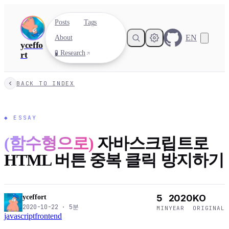
Posts
Tags
EN
About
yceffo
🧪 Research
rt
BACK TO INDEX
◆
ESSAY
(함수형으로)
자바스크립트로
HTML 버튼 중복 클릭 방지하기
5
2020
KO
yceffort
2020-10-22
·
5
분
MIN
YEAR
ORIGINAL
javascript
frontend