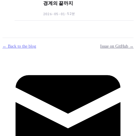
경계의 끝까지
52분
2026-05-01
·
← Back to the blog
Issue on GitHub →
mail
g