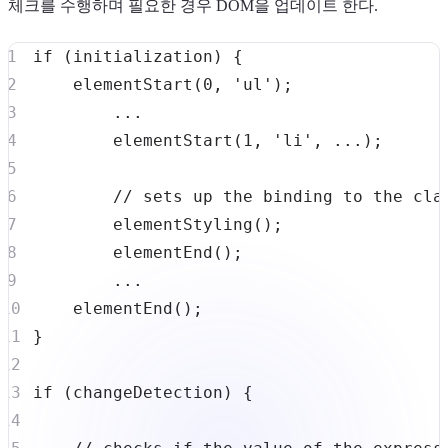
체크를 수행하며 필요한 경우 DOM을 업데이트 한다.
if
(
initialization
)
{
elementStart
(
0
,
'ul'
)
;
...
elementStart
(
1
,
'li'
,
...
)
;
// sets up the binding to the cla
elementStyling
(
)
;
elementEnd
(
)
;
...
elementEnd
(
)
;
}
if
(
changeDetection
)
{