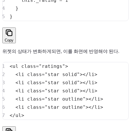
this
.
_rating
=
1
}
}
Copy
위젯의 상태가 변화하게되면, 이를 화면에 반영해야 된다.
<
ul
class
=
"
ratings
"
>
<
li
class
=
"
star solid
"
>
</
li
>
<
li
class
=
"
star solid
"
>
</
li
>
<
li
class
=
"
star solid
"
>
</
li
>
<
li
class
=
"
star outline
"
>
</
li
>
<
li
class
=
"
star outline
"
>
</
li
>
</
ul
>