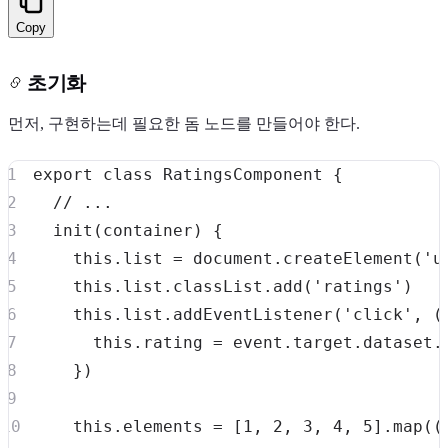
Copy
초기화
먼저, 구현하는데 필요한 돔 노드를 만들어야 한다.
export
class
RatingsComponent
{
// ...
init
(
container
)
{
this
.
list
=
document
.
createElement
(
'u
this
.
list
.
classList
.
add
(
'ratings'
)
this
.
list
.
addEventListener
(
'click'
,
(
this
.
rating
=
 event
.
target
.
dataset
.
}
)
this
.
elements
=
[
1
,
2
,
3
,
4
,
5
]
.
map
(
(