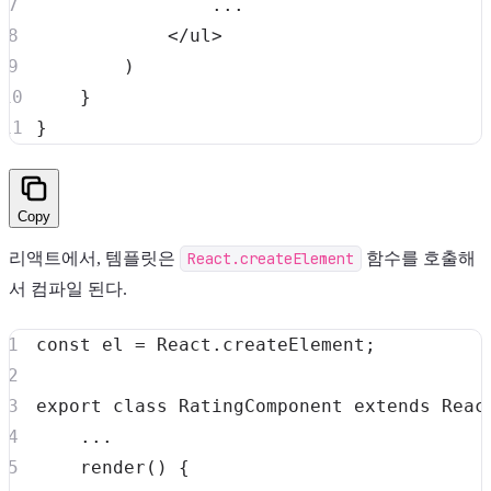
...
<
/
ul
>
)
}
}
Copy
리액트에서, 템플릿은
React.createElement
함수를 호출해
서 컴파일 된다.
const
 el 
=
React
.
createElement
;
export
class
RatingComponent
extends
Reac
...
render
(
)
{