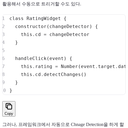
활용해서 수동으로 트리거할 수도 있다.
class
RatingWidget
{
constructor
(
changeDetector
)
{
this
.
cd
=
}
handleClick
(
event
)
{
this
.
rating
=
Number
(
event
.
target
.
dat
this
.
cd
.
detectChanges
(
)
}
}
Copy
그러나, 프레임워크에서 자동으로 Chnage Detection을 하게 할