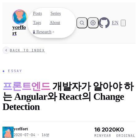
Posts
Series
EN
Tags
About
yceffo
🧪 Research
rt
BACK TO INDEX
◆
ESSAY
프론트엔드
개발자가 알아야 하
는 Angular와 React의 Change
Detection
16
2020
KO
yceffort
2020-07-04
·
16
분
MIN
YEAR
ORIGINAL