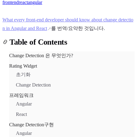
frontend
react
angular
What every front-end developer should know about change detectio
n in Angular and React
를 번역/요약한 것입니다.
Table of Contents
Light
Dark
System
Change Detection 은 무엇인가?
Rating Widget
초기화
8
°
Change Detection
프레임워크
Angular
React
Change Detection구현
Angular