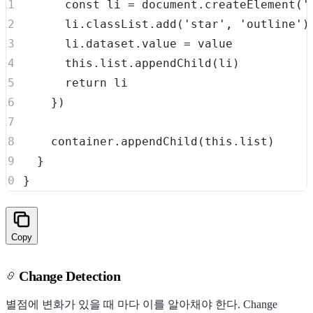
const
 li 
=
document
.
createElement
(
'
      li
.
classList
.
add
(
'star'
,
'outline'
)
      li
.
dataset
.
value
=
this
.
list
.
appendChild
(
li
)
return
}
)
    container
.
appendChild
(
this
.
list
)
}
}
Copy
Change Detection
별점에 변화가 있을 때 마다 이를 알아채야 한다. Change