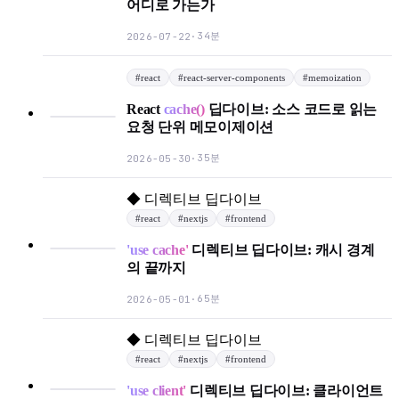
어디로 가는가
34분
2026-07-22
·
#
react
#
react-server-components
#
memoization
React
cache()
딥다이브: 소스 코드로 읽는
요청 단위 메모이제이션
35분
2026-05-30
·
◆
디렉티브 딥다이브
#
react
#
nextjs
#
frontend
'use cache'
디렉티브 딥다이브: 캐시 경계
의 끝까지
65분
2026-05-01
·
◆
디렉티브 딥다이브
#
react
#
nextjs
#
frontend
'use client'
디렉티브 딥다이브: 클라이언트