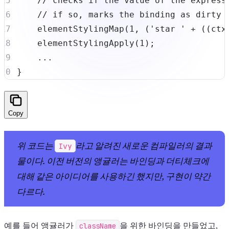
// checks if the value of the express
// if so, marks the binding as dirty 
elementStylingMap
(
1
,
(
'star '
+
(
(
ctx
elementStylingApply
(
1
)
;
...
}
Copy
위 코드는
라고 알려진 새로운 컴파일러의 결과
Ivy
물이다. 이전 버전의 앵귤러는 바인딩과 더티체크에
대해 같은 아이디어를 사용하긴 했지만, 구현이 약간
다르다.
예를 들어 앵귤러가
className
을 위한 바인딩을 만들었고,