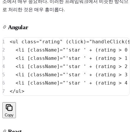
소에서 매우 중요하다. 이러한 프레임워크에서 비슷한 방식으
로 처리한 것은 매우 흥미롭다.
Angular
<
ul
class
=
"
rating
"
(click)
=
"
handleClick($
<
li
[className]
=
"
'
star ' + (rating > 0 
<
li
[className]
=
"
'
star ' + (rating > 1 
<
li
[className]
=
"
'
star ' + (rating > 2 
<
li
[className]
=
"
'
star ' + (rating > 3 
<
li
[className]
=
"
'
star ' + (rating > 4 
</
ul
>
Copy
React