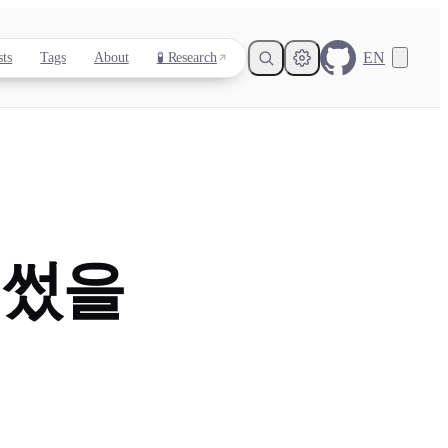
EN
sts
Tags
About
🧪 Research
Light
Dark
System
 썼을
8
°