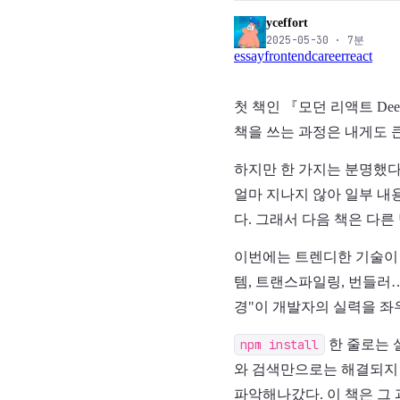
yceffort
2025-05-30
·
7
분
essay
frontend
career
react
첫 책인 『모던 리액트 De
책을 쓰는 과정은 내게도 
하지만 한 가지는 분명했다.
얼마 지나지 않아 일부 내
다. 그래서 다음 책은 다른
이번에는 트렌디한 기술이 아닌
템, 트랜스파일링, 번들러
경"이 개발자의 실력을 좌
npm install
한 줄로는 
와 검색만으로는 해결되지 
파악해나갔다. 이 책은 그