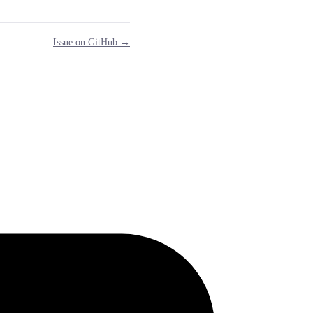
Issue on GitHub →
g