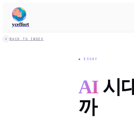
yceffort
BACK TO INDEX
◆
ESSAY
AI
시대
까