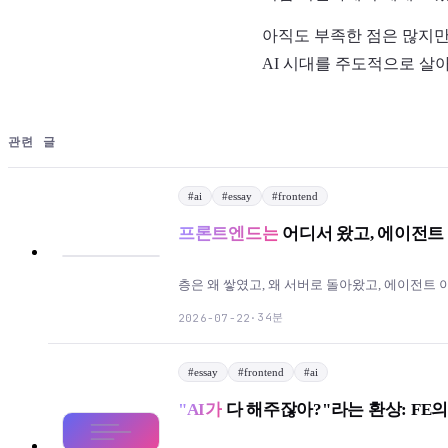
아직도 부족한 점은 많지만,
AI 시대를 주도적으로 살
관련 글
#
ai
#
essay
#
frontend
프론트엔드는
어디서 왔고, 에이전트
층은 왜 쌓였고, 왜 서버로 돌아왔고, 에이전트
34분
2026-07-22
·
#
essay
#
frontend
#
ai
"AI가
다 해주잖아?"라는 환상: FE의