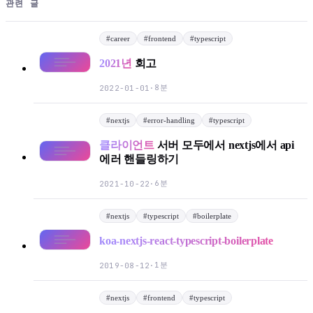
관련 글
#
career
#
frontend
#
typescript
2021년
회고
8분
2022-01-01
·
#
nextjs
#
error-handling
#
typescript
클라이언트
서버 모두에서 nextjs에서 api
에러 핸들링하기
6분
2021-10-22
·
#
nextjs
#
typescript
#
boilerplate
koa-nextjs-react-typescript-boilerplate
1분
2019-08-12
·
#
nextjs
#
frontend
#
typescript