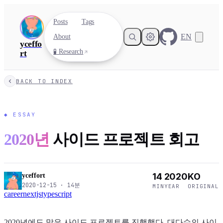
Posts
Tags
EN
About
yceffo
🧪 Research
rt
BACK TO INDEX
◆
ESSAY
2020년
사이드 프로젝트 회고
14
2020
KO
yceffort
2020-12-15
·
14
분
MIN
YEAR
ORIGINAL
career
nextjs
typescript
2020년에도 많은 사이드 프로젝트를 진행했다. 대다수의 사이