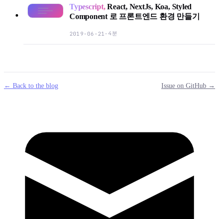
Typescript,
React, NextJs, Koa, Styled
Component 로 프론트엔드 환경 만들기
4분
2019-06-21
·
← Back to the blog
Issue on GitHub →
mail
g