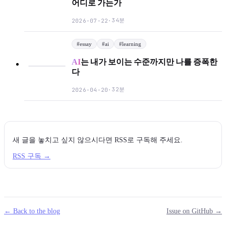
어디로 가는가
34분
2026-07-22
·
#
essay
#
ai
#
learning
AI
는 내가 보이는 수준까지만 나를 증폭한
다
32분
2026-04-20
·
새 글을 놓치고 싶지 않으시다면 RSS로 구독해 주세요.
RSS 구독 →
← Back to the blog
Issue on GitHub →
mail
g