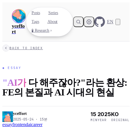
Posts
Series
EN
Tags
About
yceffo
🧪 Research
rt
BACK TO INDEX
◆
ESSAY
"AI가
다 해주잖아?"라는 환상:
FE의 본질과 AI 시대의 현실
15
2025
KO
yceffort
2025-05-24
·
15
분
MIN
YEAR
ORIGINAL
essay
frontend
ai
career