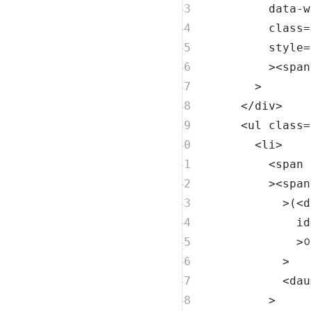
data-w
class
=
style
=
>
<
span
>
</
div
>
<
ul
class
=
<
li
>
<
span
>
<
span
>
(
<
d
id
>
>
<
dau
>