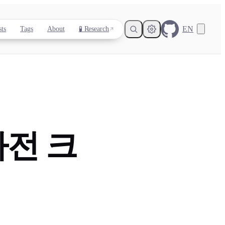
EN
sts
Tags
About
🧪 Research
Light
Dark
System
사전 크
8
°