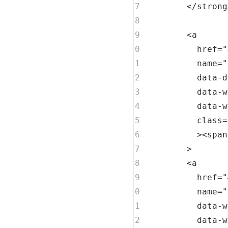
</
strong
<
a
href
=
"
name
=
"
data-d
data-w
data-w
class
=
>
<
span
>
<
a
href
=
"
name
=
"
data-w
data-w