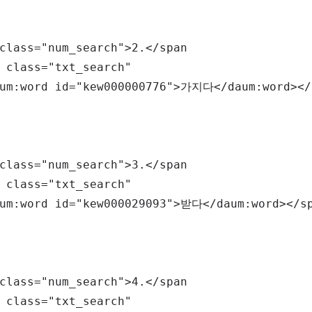
class
=
"
num_search
"
>
2.
</
span
class
=
"
txt_search
"
um:
word
id
=
"
kew000000776
"
>
가지다
</
daum:
word
>
</
class
=
"
num_search
"
>
3.
</
span
class
=
"
txt_search
"
um:
word
id
=
"
kew000029093
"
>
받다
</
daum:
word
>
</
s
class
=
"
num_search
"
>
4.
</
span
class
=
"
txt_search
"