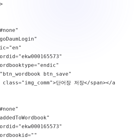
>
#none
"
goDaumLogin
"
ic
=
"
en
"
ordid
=
"
ekw000165573
"
ordbooktype
=
"
endic
"
"
btn_wordbook btn_save
"
class
=
"
img_comm
"
>
단어장 저장
</
span
>
</
a
#none
"
addedToWordbook
"
ordid
=
"
ekw000165573
"
ordbookid
=
"
"