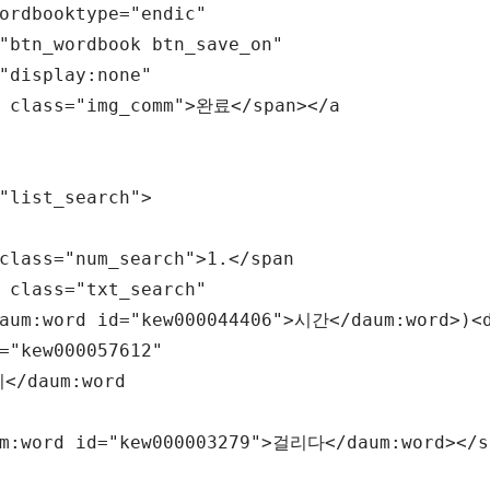
ordbooktype
=
"
endic
"
"
btn_wordbook btn_save_on
"
"
display
:
none
"
class
=
"
img_comm
"
>
완료
</
span
>
</
a
"
list_search
"
>
class
=
"
num_search
"
>
1.
</
span
class
=
"
txt_search
"
aum:
word
id
=
"
kew000044406
"
>
시간
</
daum:
word
>
)
<
=
"
kew000057612
"
이
</
daum:
word
m:
word
id
=
"
kew000003279
"
>
걸리다
</
daum:
word
>
</
s