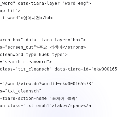
_word
"
data-tiara-layer
=
"
word eng
"
>
ap_tit
"
>
it_word
"
>
영어사전
</
h4
>
arch_box
"
data-tiara-layer
=
"
box
"
>
s
=
"
screen_out
"
>
주요 검색어
</
strong
>
cleanword_type kuek_type
"
>
=
"
search_cleanword
"
>
class
=
"
tit_cleansch
"
data-tiara-id
=
"
ekw00016
=
"
/word/view.do?wordid=ekw000165573
"
s
=
"
txt_cleansch
"
-tiara-action-name
=
"
표제어 클릭
"
an
class
=
"
txt_emph1
"
>
take
</
span
>
</
a