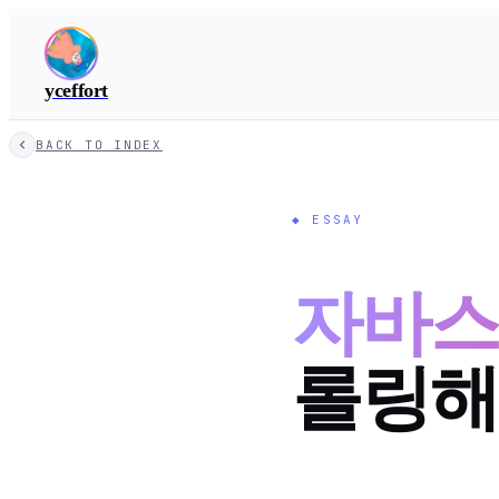
yceffort
BACK TO INDEX
◆
ESSAY
자바
롤링