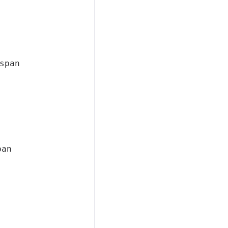
span
pan