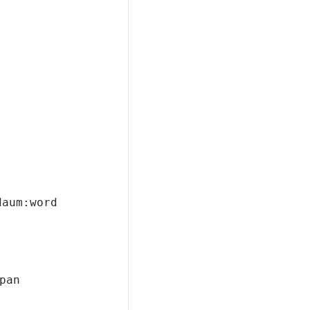
daum:
word
pan