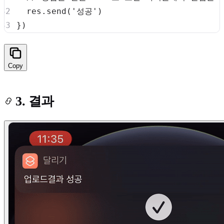
  res
.
send
(
'성공'
)
}
)
Copy
3. 결과