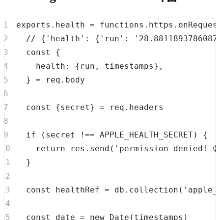
exports
.
health
=
 functions
.
https
.
onReques
// {'health': {'run': '28.8811893786087
const
{
health
:
{
run
,
 timestamps
}
,
}
=
 req
.
body
const
{
secret
}
=
 req
.
headers
if
(
secret 
!==
APPLE_HEALTH_SECRET
)
{
return
 res
.
send
(
'permission denied! 
}
const
 healthRef 
=
 db
.
collection
(
'apple_
const
 date 
=
new
Date
(
timestamps
)