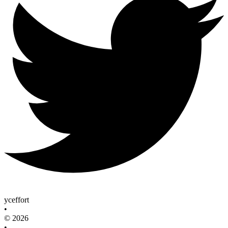
yceffort
•
© 2026
•