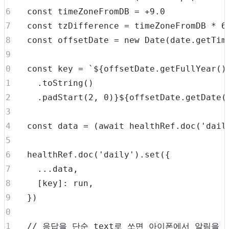
const
 timeZoneFromDB 
=
+
9.0
const
 tzDifference 
=
 timeZoneFromDB 
*
6
const
 offsetDate 
=
new
Date
(
date
.
getTim
const
 key 
=
`
${
offsetDate
.
getFullYear
(
)
.
toString
(
)
.
padStart
(
2
,
0
)
}
${
offsetDate
.
getDate
(
const
 data 
=
(
await
 healthRef
.
doc
(
'dail
  healthRef
.
doc
(
'daily'
)
.
set
(
{
...
data
,
[
key
]
:
 run
,
}
)
// 응답을 단순 text로 쏘면 아이폰에서 알림을 