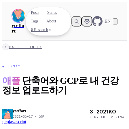
Posts
Series
EN
Tags
About
yceffo
🧪 Research
rt
BACK TO INDEX
◆
ESSAY
애플
단축어와 GCP로 내 건강
정보 업로드하기
3
2021
KO
yceffort
2021-03-17
·
3
분
MIN
YEAR
ORIGINAL
gcp
javascript