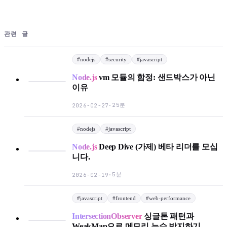
관련 글
#
nodejs
#
security
#
javascript
Node.js
vm 모듈의 함정: 샌드박스가 아닌
이유
25분
2026-02-27
·
#
nodejs
#
javascript
Node.js
Deep Dive (가제) 베타 리더를 모십
니다.
5분
2026-02-19
·
#
javascript
#
frontend
#
web-performance
IntersectionObserver
싱글톤 패턴과
WeakMap으로 메모리 누수 방지하기