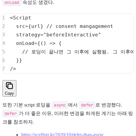
onLoad
속성도 생겼다.
<
Script
src
=
{
url
}
// consent mangagement
strategy
=
"
beforeInteractive
"
onLoad
=
{
(
)
=>
{
// 로딩이 끝나면 그 이후에 실행됨. 그 이후
}
}
/>
Copy
또한 기본 script 로딩을
async
에서
defer
로 변경했다.
defer
가 더 좋은 이유, 이러한 변경을 하게된 계기는 아래 링
크를 참조하자.
https://yceffort.kr/2020/10/defer-than-async