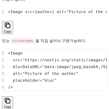
<
Image
 src
=
{
author
}
 alt
=
"Picture of the a
Copy
또는
blurDataURL
을 직접 넣어서 구현가능하다.
<
Image
src
=
"
https://nextjs.org/static/images/l
blurDataURL
=
"
data:image/jpeg;base64,/9j
alt
=
"
Picture of the author
"
placeholder
=
"
blur
"
/>
Copy