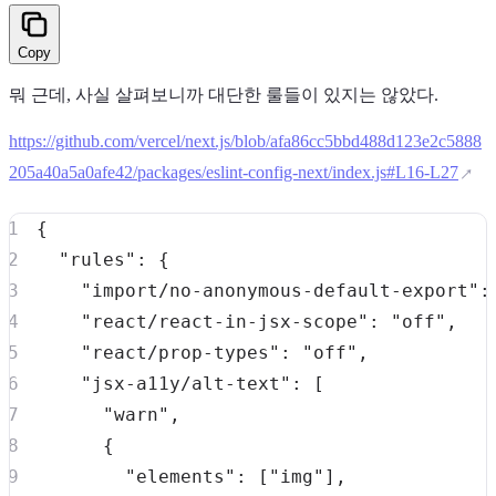
Copy
뭐 근데, 사실 살펴보니까 대단한 룰들이 있지는 않았다.
https://github.com/vercel/next.js/blob/afa86cc5bbd488d123e2c5888
205a40a5a0afe42/packages/eslint-config-next/index.js#L16-L27
{
"rules"
:
{
"import/no-anonymous-default-export"
:
"react/react-in-jsx-scope"
:
"off"
,
"react/prop-types"
:
"off"
,
"jsx-a11y/alt-text"
:
[
"warn"
,
{
"elements"
:
[
"img"
]
,