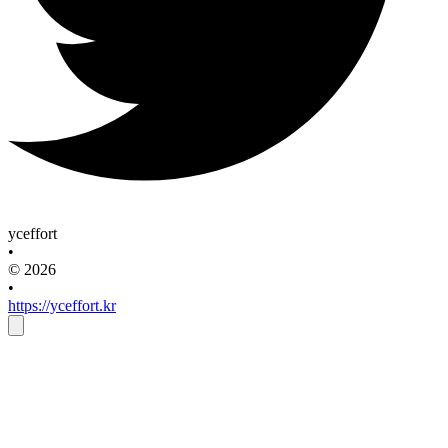
yceffort
•
© 2026
•
https://yceffort.kr