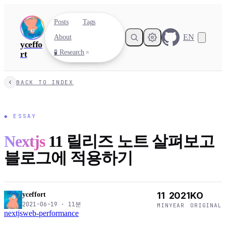
Posts
Tags
EN
About
yceffo
🧪 Research
rt
BACK TO INDEX
◆
ESSAY
Nextjs
11 릴리즈 노트 살펴보고
블로그에 적용하기
11
2021
KO
yceffort
2021-06-19
·
11
분
MIN
YEAR
ORIGINAL
nextjs
web-performance