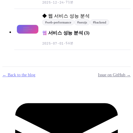
71분
2025-12-24
·
◆
웹 서비스 성능 분석
#
web-performance
#
nextjs
#
backend
웹
서비스 성능 분석 (3)
56분
2025-07-01
·
← Back to the blog
Issue on GitHub →
mail
g