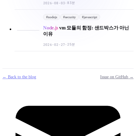
83분
2026-08-03
·
#
nodejs
#
security
#
javascript
Node.js
vm 모듈의 함정: 샌드박스가 아닌
이유
25분
2026-02-27
·
← Back to the blog
Issue on GitHub →
mail
g