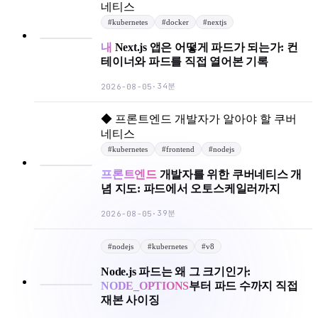
네티스
#
kubernetes
#
docker
#
nextjs
내
Next.js 앱은 어떻게 파드가 되는가: 컨
테이너와 파드를 직접 열어본 기록
34분
2026-08-05
·
◆
프론트엔드 개발자가 알아야 할 쿠버
네티스
#
kubernetes
#
frontend
#
nodejs
프론트엔드
개발자를 위한 쿠버네티스 개
념 지도: 파드에서 오토스케일러까지
39분
2026-08-05
·
#
nodejs
#
kubernetes
#
v8
Node.js 파드는 왜 그 크기인가:
NODE_OPTIONS
부터 파드 수까지 직접
재본 사이징