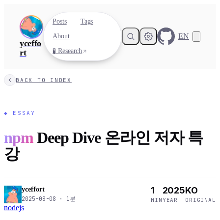
Posts
Tags
EN
About
yceffo
🧪 Research
rt
BACK TO INDEX
◆
ESSAY
npm
Deep Dive 온라인 저자 특
강
1
2025
KO
yceffort
2025-08-08
·
1
분
MIN
YEAR
ORIGINAL
nodejs