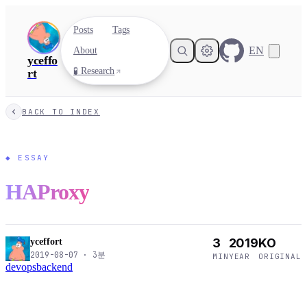
Posts
Tags
EN
About
yceffo
🧪 Research
rt
BACK TO INDEX
◆
ESSAY
HAProxy
3
2019
KO
yceffort
2019-08-07
·
3
분
MIN
YEAR
ORIGINAL
devops
backend