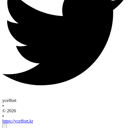
yceffort
•
© 2026
•
https://yceffort.kr