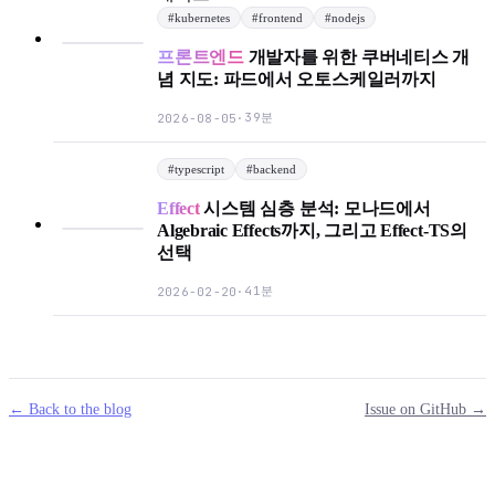
#
kubernetes
#
frontend
#
nodejs
프론트엔드
개발자를 위한 쿠버네티스 개
념 지도: 파드에서 오토스케일러까지
39분
2026-08-05
·
#
typescript
#
backend
Effect
시스템 심층 분석: 모나드에서
Algebraic Effects까지, 그리고 Effect-TS의
선택
41분
2026-02-20
·
← Back to the blog
Issue on GitHub →
mail
g