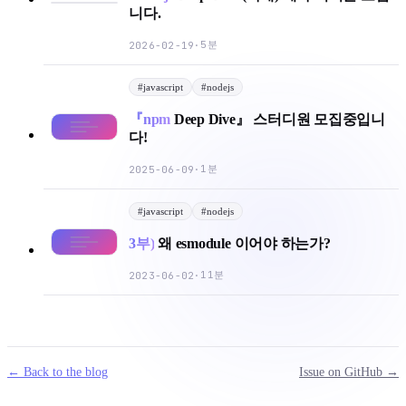
니다.
5분
2026-02-19
·
#
javascript
#
nodejs
『npm
Deep Dive』 스터디원 모집중입니
다!
1분
2025-06-09
·
#
javascript
#
nodejs
3부)
왜 esmodule 이어야 하는가?
11분
2023-06-02
·
← Back to the blog
Issue on GitHub →
mail
g