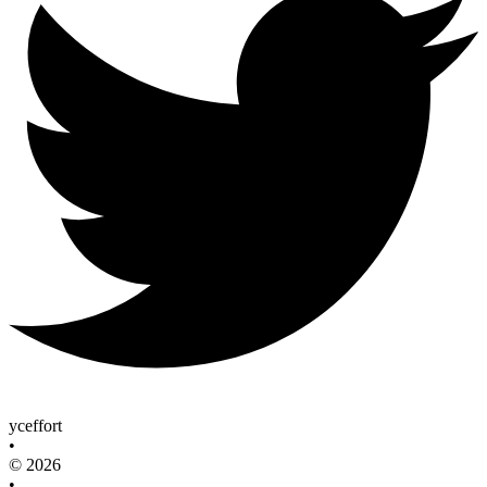
yceffort
•
© 2026
•