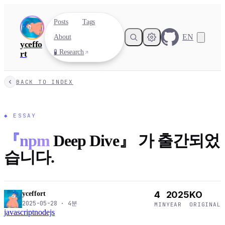
Posts
Tags
EN
About
yceffo
🧪 Research
rt
BACK TO INDEX
◆
ESSAY
『npm
Deep Dive』 가 출간되었
습니다.
4
2025
KO
yceffort
2025-05-28
·
4
분
MIN
YEAR
ORIGINAL
javascript
nodejs