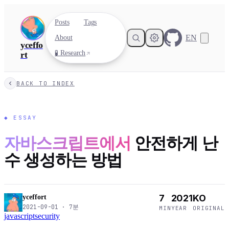
Posts
Tags
EN
About
yceffo
🧪 Research
rt
BACK TO INDEX
◆
ESSAY
자바스크립트에서
안전하게 난
수 생성하는 방법
7
2021
KO
yceffort
2021-09-01
·
7
분
MIN
YEAR
ORIGINAL
javascript
security