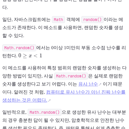
다.
일단, 자바스크립트에는
Math
객체에
random()
이라는 메
소드가 존재한다. 이 메소드를 사용하면, 랜덤한 숫자를 생성
할 수 있다.
Math.random()
에서는 0이상 1미만의 부동 소수점 난수를 리
0
0
≥
<
1
턴한다.
x
\geq
x \lt
이 메소드를 사용하여 특정 범위의 랜덤한 숫자를 생성하는 다
1
양한 방법이 있지만, 사실
Math.random()
은 실제로 랜덤한
숫자롤 생성한다고 보기 어렵다. 이는
유사 난수
이기 때문
이다. 알려진 것 처럼,
컴퓨터로 유사 난수가 아닌 진짜 난수를
생성하는 것은 어렵다.
일반적으로,
Math.random()
으로 생성한 유사 난수는 대부분
의 경우 충분한 답이 될 수 있지만, 암호학적으로 안전한 난수
를 생성할 필요도 존재한다. 즉, 패턴을 통해서 쉽게 추측할 수