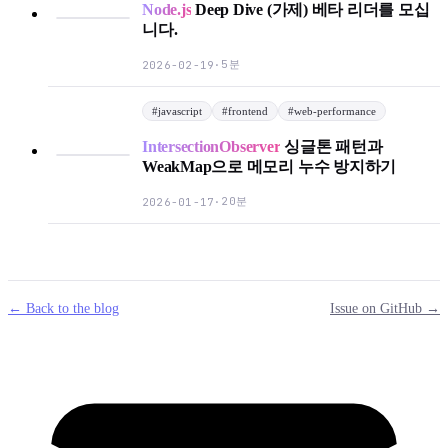
Node.js
Deep Dive (가제) 베타 리더를 모십
니다.
5분
2026-02-19
·
#
javascript
#
frontend
#
web-performance
IntersectionObserver
싱글톤 패턴과
WeakMap으로 메모리 누수 방지하기
20분
2026-01-17
·
← Back to the blog
Issue on GitHub →
mail
g