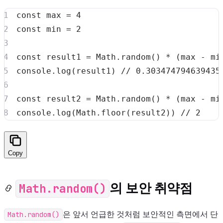
const
 max 
=
4
const
 min 
=
2
const
 result1 
=
Math
.
random
(
)
*
(
max 
-
 mi
console
.
log
(
result1
)
// 0.303474794639435
const
 result2 
=
Math
.
random
(
)
*
(
max 
-
 mi
console
.
log
(
Math
.
floor
(
result2
)
)
// 2
Copy
Math.random()
의 보안 취약점
Math.random()
은 앞서 언급한 것처럼 보안적인 측면에서 단