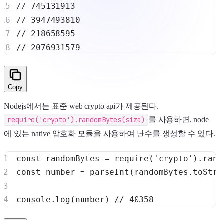
// 745131913
// 3947493810
// 218658595
// 2076931579
Copy
Nodejs에서는 표준 web crypto api가 제공된다.
require('crypto').randomBytes(size)
를 사용하면, node
에 있는 native 암호화 모듈을 사용하여 난수를 생성할 수 있다.
const
 randomBytes 
=
require
(
'crypto'
)
.
ran
const
 number 
=
parseInt
(
randomBytes
.
toStr
console
.
log
(
number
)
// 40358