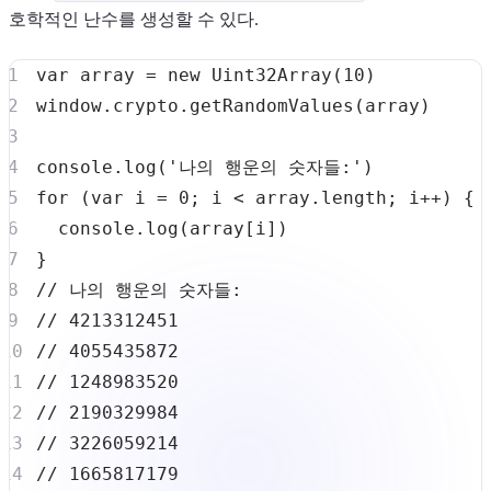
호학적인 난수를 생성할 수 있다.
var
 array 
=
new
Uint32Array
(
10
)
window
.
crypto
.
getRandomValues
(
array
)
console
.
log
(
'나의 행운의 숫자들:'
)
for
(
var
 i 
=
0
;
 i 
<
 array
.
length
;
 i
++
)
{
console
.
log
(
array
[
i
]
)
}
// 나의 행운의 숫자들:
// 4213312451
// 4055435872
// 1248983520
// 2190329984
// 3226059214
// 1665817179