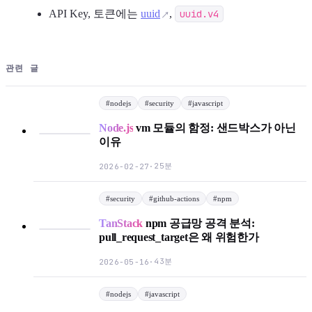
API Key, 토큰에는
uuid
,
uuid.v4
관련 글
#
nodejs
#
security
#
javascript
Node.js
vm 모듈의 함정: 샌드박스가 아닌
이유
25분
2026-02-27
·
#
security
#
github-actions
#
npm
TanStack
npm 공급망 공격 분석:
pull_request_target은 왜 위험한가
43분
2026-05-16
·
#
nodejs
#
javascript