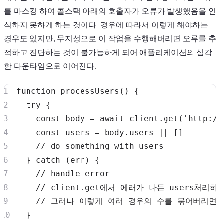
를 마스킹 하여 콜스택 아래의 호출자가 오류가 발생했음을 인
식하지 못하게 하는 것이다. 경우에 따라서 이렇게 해야하는
경우도 있지만, 무지성으로 이 작업을 수행해버리면 오류를 추
적하고 진단하는 것이 불가능하게 되어 애플리케이션의 심각
한 다운타임으로 이어진다.
function
processUsers
(
)
{
try
{
const
 body 
=
await
 client
.
get
(
'http:/
const
 users 
=
 body
.
users
||
[
]
// do something with users
}
catch
(
err
)
{
// handle error
// client.get에서 에러가 나든 users
// 그러나 이렇게 여러 경우의 수를 묶어버리면
}