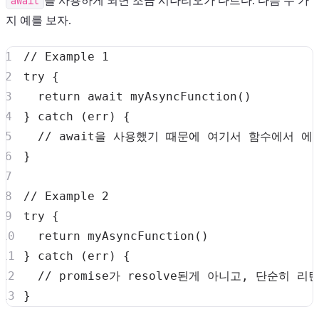
await
을 사용하게 되면 조금 시나리오가 다르다. 다음 두 가
지 예를 보자.
// Example 1
try
{
return
await
myAsyncFunction
(
)
}
catch
(
err
)
{
// await을 사용했기 때문에 여기서 함수에서 에
}
// Example 2
try
{
return
myAsyncFunction
(
)
}
catch
(
err
)
{
// promise가 resolve된게 아니고, 단순히
}