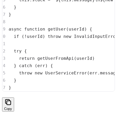
}
}
async
function
getUser
(
userId
)
{
if
(
!
userId
)
throw
new
InvalidInputErro
try
{
return
getUserFromApi
(
userId
)
}
catch
(
err
)
{
throw
new
UserServiceError
(
err
.
messag
}
}
Copy