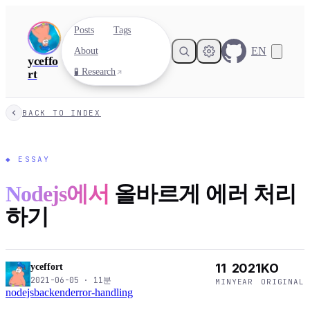
Posts
Tags
EN
About
yceffo
🧪 Research
rt
BACK TO INDEX
◆
ESSAY
Nodejs에서
올바르게 에러 처리
하기
11
2021
KO
yceffort
2021-06-05
·
11
분
MIN
YEAR
ORIGINAL
nodejs
backend
error-handling