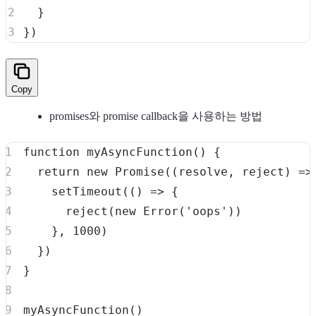
}
}
)
Copy
promises와 promise callback을 사용하는 방법
function
myAsyncFunction
(
)
{
return
new
Promise
(
(
resolve
,
 reject
)
=>
setTimeout
(
(
)
=>
{
reject
(
new
Error
(
'oops'
)
)
}
,
1000
)
}
)
}
myAsyncFunction
(
)