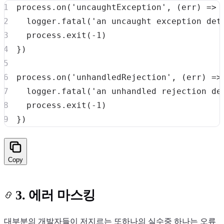
process
.
on
(
'uncaughtException'
,
(
err
)
=>
  logger
.
fatal
(
'an uncaught exception det
  process
.
exit
(
-
1
)
}
)
process
.
on
(
'unhandledRejection'
,
(
err
)
=>
  logger
.
fatal
(
'an unhandled rejection de
  process
.
exit
(
-
1
)
}
)
Copy
3. 에러 마스킹
대부분의 개발자들이 저지르는 또하나의 실수중 하나는 오류