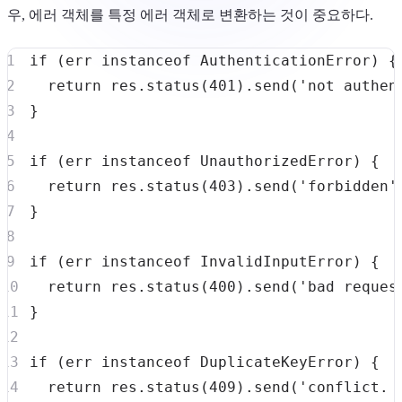
우, 에러 객체를 특정 에러 객체로 변환하는 것이 중요하다.
if
(
err 
instanceof
AuthenticationError
)
{
return
 res
.
status
(
401
)
.
send
(
'not authen
}
if
(
err 
instanceof
UnauthorizedError
)
{
return
 res
.
status
(
403
)
.
send
(
'forbidden'
}
if
(
err 
instanceof
InvalidInputError
)
{
return
 res
.
status
(
400
)
.
send
(
'bad reques
}
if
(
err 
instanceof
DuplicateKeyError
)
{
return
 res
.
status
(
409
)
.
send
(
'conflict. 