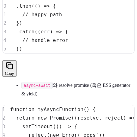
.
then
(
(
)
=>
{
// happy path
}
)
.
catch
(
(
err
)
=>
{
// handle error
}
)
Copy
async-await
와 resolve promise (혹은 ES6 generator
& yield)
function
myAsyncFunction
(
)
{
return
new
Promise
(
(
resolve
,
 reject
)
=>
setTimeout
(
(
)
=>
{
reject
(
new
Error
(
'oops'
)
)