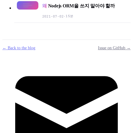
왜
Nodejs ORM을 쓰지 말아야 할까
15분
2021-07-02
·
← Back to the blog
Issue on GitHub →
mail
g