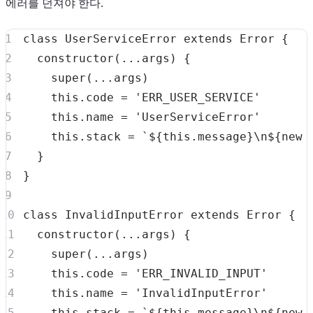
에러를 던져야 한다.
class
UserServiceError
extends
Error
{
constructor
(
...
args
)
{
super
(
...
args
)
this
.
code
=
'ERR_USER_SERVICE'
this
.
name
=
'UserServiceError'
this
.
stack
=
`
${
this
.
message
}
\n
${
new
}
}
class
InvalidInputError
extends
Error
{
constructor
(
...
args
)
{
super
(
...
args
)
this
.
code
=
'ERR_INVALID_INPUT'
this
.
name
=
'InvalidInputError'
this
.
stack
=
`
${
this
.
message
}
\n
${
new