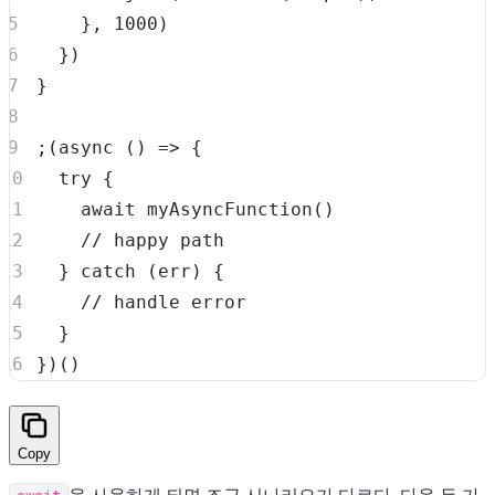
}
,
1000
)
}
)
}
;
(
async
(
)
=>
{
try
{
await
myAsyncFunction
(
)
// happy path
}
catch
(
err
)
{
// handle error
}
}
)
(
)
Copy