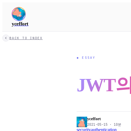
yceffort
BACK TO INDEX
◆
ESSAY
JWT
yceffort
2021-05-15
·
10
분
security
authentication