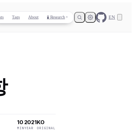
EN
sts
Tags
About
🧪 Research
Light
Dark
System
항
8
°
10
2021
KO
MIN
YEAR
ORIGINAL