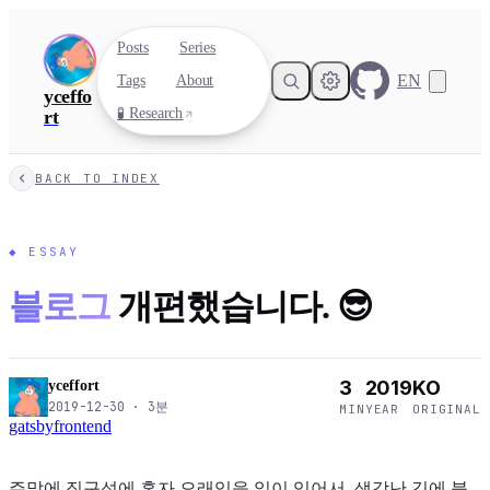
Posts
Series
EN
Tags
About
yceffo
🧪 Research
rt
BACK TO INDEX
◆
ESSAY
블로그
개편했습니다. 😎
3
2019
KO
yceffort
2019-12-30
·
3
분
MIN
YEAR
ORIGINAL
gatsby
frontend
주말에 집구석에 혼자 오래있을 일이 있어서, 생각난 김에 블