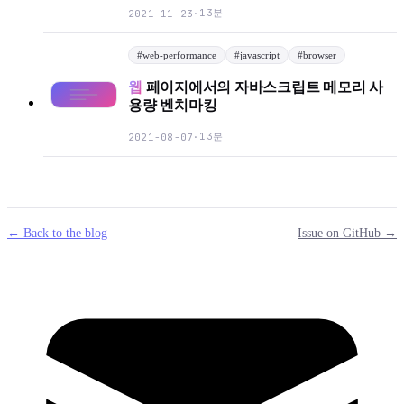
13분
2021-11-23
·
#
web-performance
#
javascript
#
browser
웹
페이지에서의 자바스크립트 메모리 사
용량 벤치마킹
13분
2021-08-07
·
← Back to the blog
Issue on GitHub →
mail
g