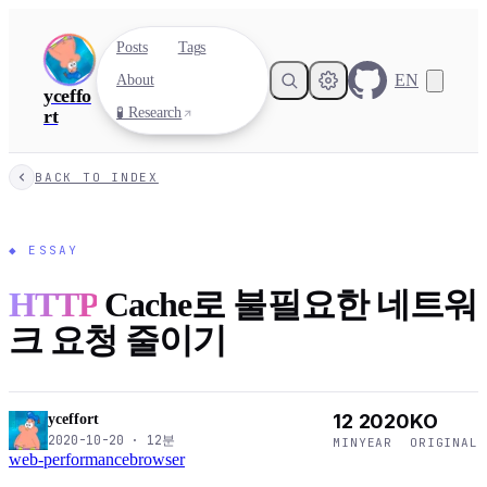
Posts
Tags
EN
About
yceffo
🧪 Research
rt
BACK TO INDEX
◆
ESSAY
HTTP
Cache로 불필요한 네트워
크 요청 줄이기
12
2020
KO
yceffort
2020-10-20
·
12
분
MIN
YEAR
ORIGINAL
web-performance
browser