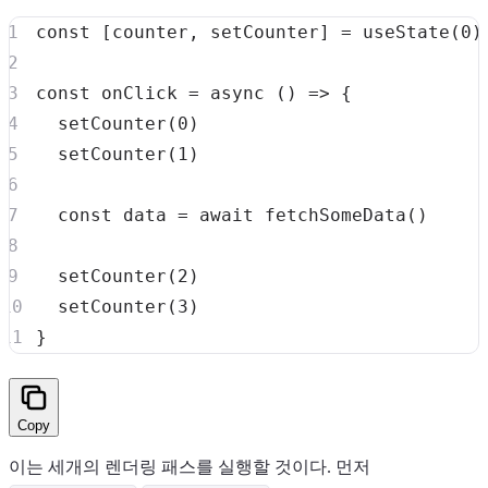
const
[
counter
,
 setCounter
]
=
useState
(
0
)
const
onClick
=
async
(
)
=>
{
setCounter
(
0
)
setCounter
(
1
)
const
 data 
=
await
fetchSomeData
(
)
setCounter
(
2
)
setCounter
(
3
)
}
Copy
이는 세개의 렌더링 패스를 실행할 것이다. 먼저