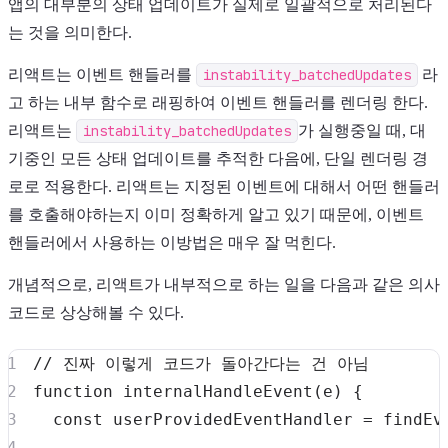
앱의 대부분의 상태 업데이트가 실제로 일괄적으로 처리된다
는 것을 의미한다.
리액트는 이벤트 핸들러를
instability_batchedUpdates
라
고 하는 내부 함수로 래핑하여 이벤트 핸들러를 렌더링 한다.
리액트는
instability_batchedUpdates
가 실행중일 때, 대
기중인 모든 상태 업데이트를 추적한 다음에, 단일 렌더링 경
로로 적용한다. 리액트는 지정된 이벤트에 대해서 어떤 핸들러
를 호출해야하는지 이미 정확하게 알고 있기 때문에, 이벤트
핸들러에서 사용하는 이방법은 매우 잘 먹힌다.
개념적으로, 리액트가 내부적으로 하는 일을 다음과 같은 의사
코드로 상상해볼 수 있다.
// 진짜 이렇게 코드가 돌아간다는 건 아님
function
internalHandleEvent
(
e
)
{
const
 userProvidedEventHandler 
=
findEv