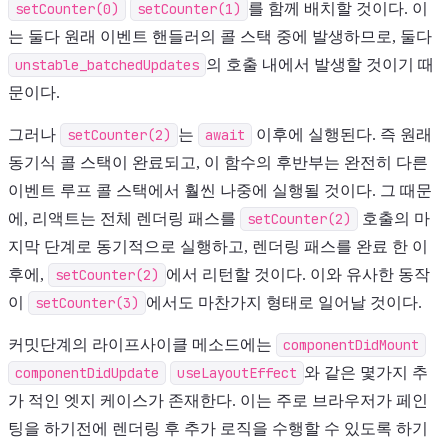
setCounter(0)
setCounter(1)
를 함께 배치할 것이다. 이
는 둘다 원래 이벤트 핸들러의 콜 스택 중에 발생하므로, 둘다
unstable_batchedUpdates
의 호출 내에서 발생할 것이기 때
문이다.
그러나
setCounter(2)
는
await
이후에 실행된다. 즉 원래
동기식 콜 스택이 완료되고, 이 함수의 후반부는 완전히 다른
이벤트 루프 콜 스택에서 훨씬 나중에 실행될 것이다. 그 때문
에, 리액트는 전체 렌더링 패스를
setCounter(2)
호출의 마
지막 단계로 동기적으로 실행하고, 렌더링 패스를 완료 한 이
후에,
setCounter(2)
에서 리턴할 것이다. 이와 유사한 동작
이
setCounter(3)
에서도 마찬가지 형태로 일어날 것이다.
커밋단계의 라이프사이클 메소드에는
componentDidMount
componentDidUpdate
useLayoutEffect
와 같은 몇가지 추
가 적인 엣지 케이스가 존재한다. 이는 주로 브라우저가 페인
팅을 하기전에 렌더링 후 추가 로직을 수행할 수 있도록 하기