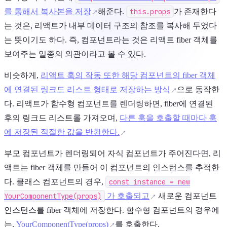
를 통해서 복사본을 저장
해준다.
this.props
가 존재한다
는 것은, 리액트가 내부 데이터 구조의 참조를 복사해 두었다
는 뜻이기도 하다. 즉, 컴포넌트라는 것은 리액트 fiber 객체를
보여주는 일종의 외관이라고 볼 수 있다.
비슷하게,
리액트 훅의 작동 또한 해당 컴포넌트의 fiber 객체
에 연결된 링크드 리스트 형태로 저장하는 방식
으로 동작한
다. 리액트가 함수형 컴포넌트를 렌더링하면, fiber에 연결된
후의 링크드 리스트롤 가져오며,
다른 훅을 호출할 때마다 훅
에 저장된 적절한 값을 반환한다.
부모 컴포넌트가 렌더링되어 자식 컴포넌트가 주어진다면, 리
액트는 fiber 객체를 만들어 이 컴포넌트의 인스턴스를 추적한
다. 클래스 컴포넌트의 경우,
const instance = new
YourComponentType(props)
가 호출되고
새로운 컴포넌트
인스턴스를 fiber 객체에 저장한다. 함수형 컴포넌트의 경우에
는,
YourComponentType(props)
를 호출한다.