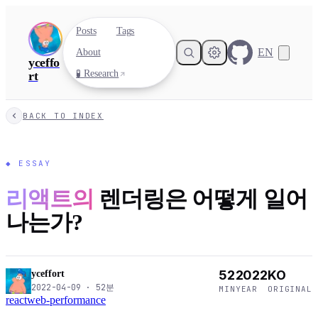
Posts
Tags
EN
About
yceffo
🧪 Research
rt
BACK TO INDEX
◆
ESSAY
리액트의
렌더링은 어떻게 일어
나는가?
52
2022
KO
yceffort
2022-04-09
·
52
분
MIN
YEAR
ORIGINAL
react
web-performance