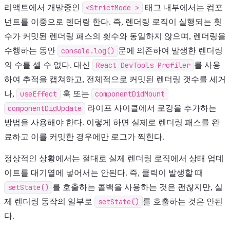
리액트에서 개발중인
<StrictMode >
태그 내부에서는 컴포
넌트를 이중으로 렌더링 한다. 즉, 렌더링 로직이 실행되는 횟
수가 커밋된 렌더링 패스의 횟수와 동일하지 않으며, 렌더링을
수행하는 동안
console.log()
문에 의존하여 발생한 렌더링
의 수를 셀 수 없다. 대신
React DevTools Profiler
를 사용
하여 추적을 캡쳐하고, 전체적으로 커밋된 렌더링 갯수를 세거
나,
useEffect
훅 또는
componentDidMount
componentDidUpdate
라이프 사이클에서 로깅을 추가하는
방법을 사용해야 한다. 이렇게 하면 실제로 렌더링 패스를 완
료하고 이를 커밋한 경우에만 로그가 찍힌다.
정상적인 상황에서는 절대로 실제 렌더링 로직에서 상태 업데
이트를 대기열에 넣어서는 안된다. 즉, 클릭이 발생할 때
setState()
를 호출하는 콜백을 사용하는 것은 괜찮지만, 실
제 렌더링 동작의 일부로
setState()
를 호출하는 것은 안된
다.