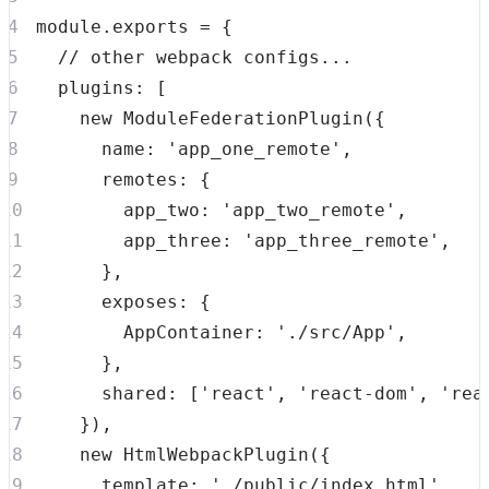
module
.
exports
=
{
// other webpack configs...
plugins
:
[
new
ModuleFederationPlugin
(
{
name
:
'app_one_remote'
,
remotes
:
{
app_two
:
'app_two_remote'
,
app_three
:
'app_three_remote'
,
}
,
exposes
:
{
AppContainer
:
'./src/App'
,
}
,
shared
:
[
'react'
,
'react-dom'
,
'rea
}
)
,
new
HtmlWebpackPlugin
(
{
template
:
'./public/index.html'
,