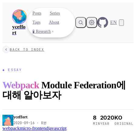
Posts
Series
EN
Tags
About
yceffo
🧪 Research
rt
BACK TO INDEX
◆
ESSAY
Webpack
Module Federation에
대해 알아보자
8
2020
KO
yceffort
2020-09-16
·
8
분
MIN
YEAR
ORIGINAL
webpack
micro-frontend
javascript