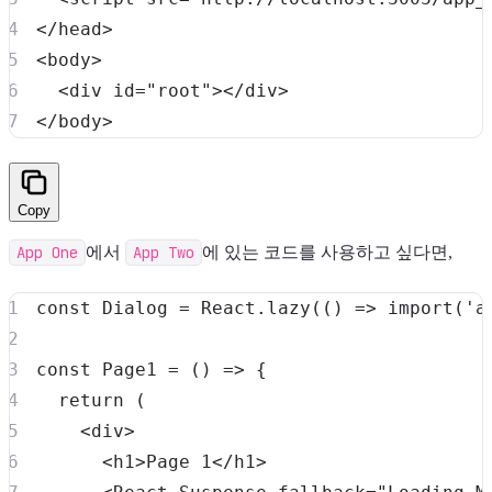
</
head
>
<
body
>
<
div
id
=
"
root
"
>
</
div
>
</
body
>
Copy
App One
에서
App Two
에 있는 코드를 사용하고 싶다면,
const
Dialog
=
React
.
lazy
(
(
)
=>
import
(
'a
const
Page1
=
(
)
=>
{
return
(
<
div
>
<
h1
>
Page
1
<
/
h1
>