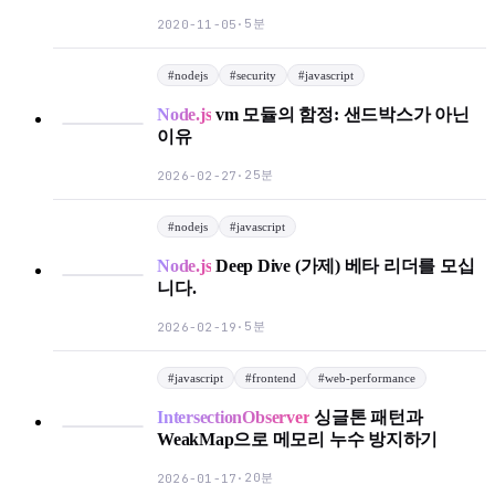
5분
2020-11-05
·
#
nodejs
#
security
#
javascript
Node.js
vm 모듈의 함정: 샌드박스가 아닌
이유
25분
2026-02-27
·
#
nodejs
#
javascript
Node.js
Deep Dive (가제) 베타 리더를 모십
니다.
5분
2026-02-19
·
#
javascript
#
frontend
#
web-performance
IntersectionObserver
싱글톤 패턴과
WeakMap으로 메모리 누수 방지하기
20분
2026-01-17
·