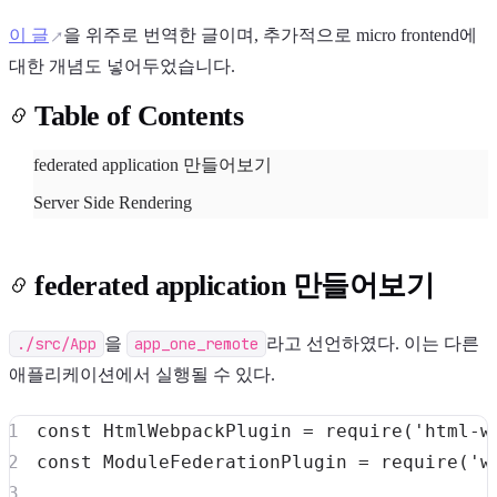
이 글
을 위주로 번역한 글이며, 추가적으로 micro frontend에
대한 개념도 넣어두었습니다.
Table of Contents
federated application 만들어보기
Light
Dark
System
Server Side Rendering
federated application 만들어보기
8
°
./src/App
을
app_one_remote
라고 선언하였다. 이는 다른
애플리케이션에서 실행될 수 있다.
const
HtmlWebpackPlugin
=
require
(
'html-w
const
ModuleFederationPlugin
=
require
(
'w