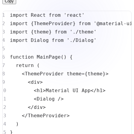
Copy
import
React
from
'react'
import
{
ThemeProvider
}
from
'@material-ui
import
{
theme
}
from
'./theme'
import
Dialog
from
'./Dialog'
function
MainPage
(
)
{
return
(
<
ThemeProvider
 theme
=
{
theme
}
>
<
div
>
<
h1
>
Material
UI
App
<
/
h1
>
<
Dialog
/
>
<
/
div
>
<
/
ThemeProvider
>
)
}