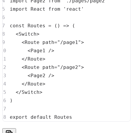
import
Page2
from
'./pages/page2'
import
React
from
'react'
const
Routes
=
(
)
=>
(
<
Switch
>
<
Route
 path
=
"/page1"
>
<
Page1
/
>
<
/
Route
>
<
Route
 path
=
"/page2"
>
<
Page2
/
>
<
/
Route
>
<
/
Switch
>
)
export
default
Routes