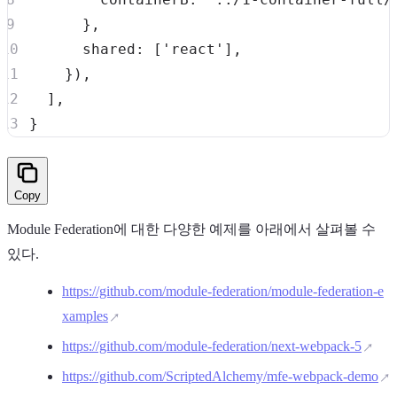
}
,
shared
:
[
'react'
]
,
}
)
,
]
,
}
Copy
Module Federation에 대한 다양한 예제를 아래에서 살펴볼 수
있다.
https://github.com/module-federation/module-federation-e
xamples
https://github.com/module-federation/next-webpack-5
https://github.com/ScriptedAlchemy/mfe-webpack-demo