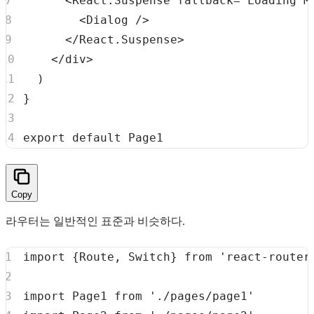
<
React
.
Suspense
 fallback
=
"Loading M
<
Dialog
/
>
<
/
React
.
Suspense
>
<
/
div
>
)
}
export
default
Page1
Copy
라우터는 일반적인 표준과 비슷하다.
import
{
Route
,
Switch
}
from
'react-router
import
Page1
from
'./pages/page1'