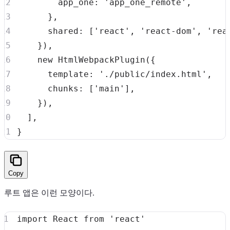
app_one
:
'app_one_remote'
,
}
,
shared
:
[
'react'
,
'react-dom'
,
'rea
}
)
,
new
HtmlWebpackPlugin
(
{
template
:
'./public/index.html'
,
chunks
:
[
'main'
]
,
}
)
,
]
,
}
Copy
루트 앱은 이런 모양이다.
import
React
from
'react'