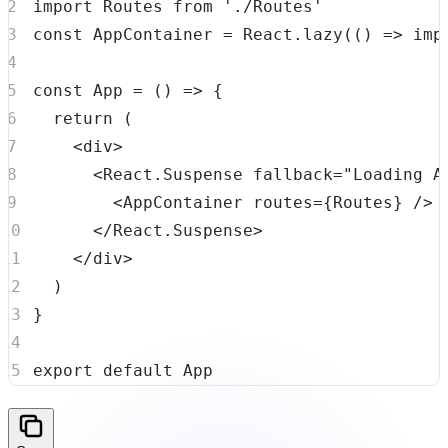
import
Routes
from
'./Routes'
const
AppContainer
=
React
.
lazy
(
(
)
=>
imp
const
App
=
(
)
=>
{
return
(
<
div
>
<
React
.
Suspense
 fallback
=
"Loading A
<
AppContainer
 routes
=
{
Routes
}
/
>
<
/
React
.
Suspense
>
<
/
div
>
)
}
export
default
App