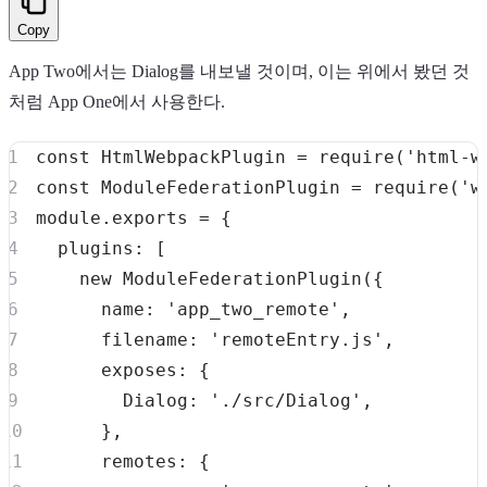
Copy
App Two에서는 Dialog를 내보낼 것이며, 이는 위에서 봤던 것
처럼 App One에서 사용한다.
const
HtmlWebpackPlugin
=
require
(
'html-w
const
ModuleFederationPlugin
=
require
(
'w
module
.
exports
=
{
plugins
:
[
new
ModuleFederationPlugin
(
{
name
:
'app_two_remote'
,
filename
:
'remoteEntry.js'
,
exposes
:
{
Dialog
:
'./src/Dialog'
,
}
,
remotes
:
{