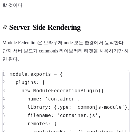
할 것이다.
Server Side Rendering
Module Federation은 브라우저 node 모든 환경에서 동작한다.
단지 서버 빌드가 commonjs 라이브러리 타겟을 사용하기만 하
면 된다.
module
.
exports
=
{
plugins
:
[
new
ModuleFederationPlugin
(
{
name
:
'container'
,
library
:
{
type
:
'commonjs-module'
}
,
filename
:
'container.js'
,
remotes
:
{
containerB
:
'../1-container-full/