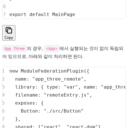
export
default
MainPage
Copy
App Three
의 경우,
<App>
에서 실행되는 것이 없이 독립되
어 있으므로, 아래와 같이 처리하면 된다.
new
ModuleFederationPlugin
(
{
name
:
"app_three_remote"
,
library
:
{
type
:
"var"
,
name
:
"app_thre
filename
:
"remoteEntry.js"
,
exposes
:
{
Button
:
"./src/Button"
}
,
shared
:
[
"react"
,
"react-dom"
]