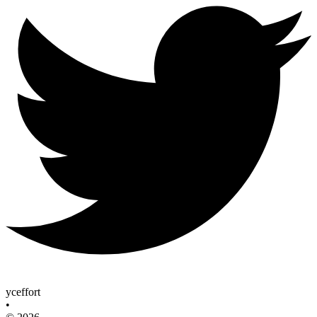
yceffort
•