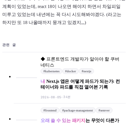
계획이 있었는데, react 18이 나오면 해야지 하면서 차일피일
미루고 있었는데 내년에는 꼭 다시 시도해봐야겠다. (라고는
하지만 또 18 나올때까지 뭉개고 있겠지,,,)
관련 글
◆
프론트엔드 개발자가 알아야 할 쿠버
네티스
#
kubernetes
#
docker
#
nextjs
내
Next.js 앱은 어떻게 파드가 되는가: 컨
테이너와 파드를 직접 열어본 기록
34분
2026-08-05
·
#
frontend
#
package-management
#
semver
오래 쓸 수 있는 패키지
는 무엇이 다른가