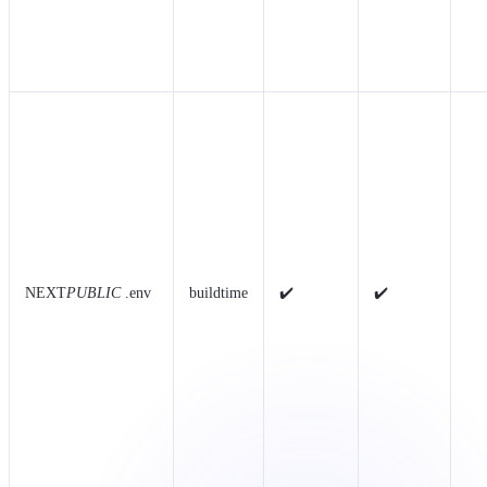
NEXT
PUBLIC
.env
buildtime
✔️
✔️