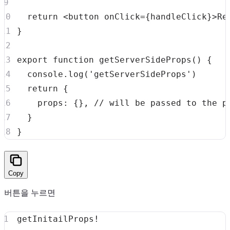
return
<
button onClick
=
{
handleClick
}
>
Re
}
export
function
getServerSideProps
(
)
{
console
.
log
(
'getServerSideProps'
)
return
{
props
:
{
}
,
// will be passed to the p
}
}
Copy
버튼을 누르면