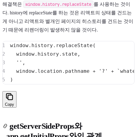
해결책은
window.history.replaceState
를 사용하는 것이
다. history에 replaceState를 하는 것은 리액트의 상태를 건드는
게 아니고 리액트와 별개인 페이지의 히스토리를 건드는 것이
기 때문에 리렌더링이 발생하지 않을 것이다.
window
.
history
.
replaceState
(
window
.
history
.
state
,
''
,
window
.
location
.
pathname
+
'?'
+
`
whate
)
Copy
getServerSideProps와
_app.getInitialProps와의 관계