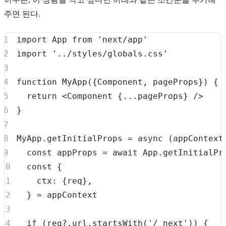
주면 된다.
import
App
from
'next/app'
import
'../styles/globals.css'
function
MyApp
(
{
Component
,
 pageProps
}
)
{
return
<
Component
{
...
pageProps
}
/
>
}
MyApp
.
getInitialProps
=
async
(
appContext
const
 appProps 
=
await
App
.
getInitialPr
const
{
ctx
:
{
req
}
,
}
=
if
(
req
?.
url
.
startsWith
(
'/_next'
)
)
{