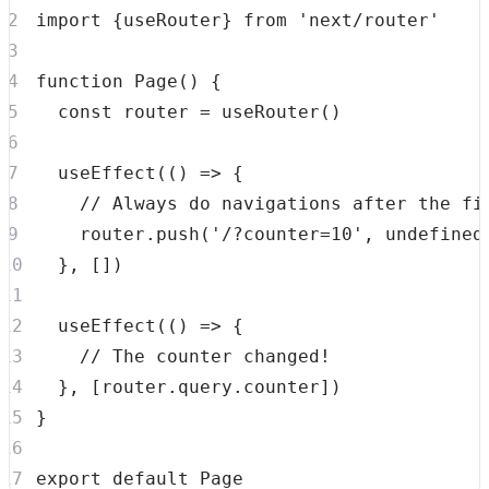
import
{
useRouter
}
from
'next/router'
function
Page
(
)
{
const
 router 
=
useRouter
(
)
useEffect
(
(
)
=>
{
// Always do navigations after the fi
    router
.
push
(
'/?counter=10'
,
undefined
}
,
[
]
)
useEffect
(
(
)
=>
{
// The counter changed!
}
,
[
router
.
query
.
counter
]
)
}
export
default
Page