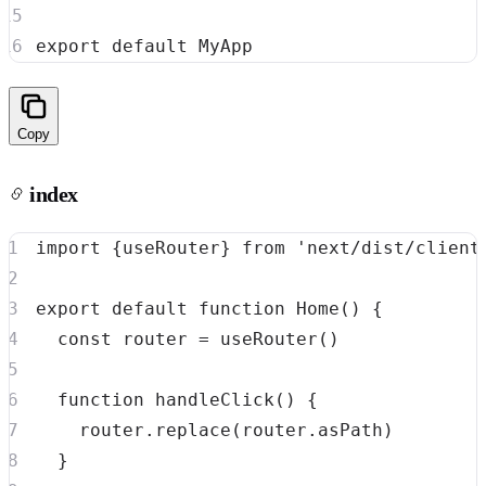
export
default
MyApp
Copy
index
import
{
useRouter
}
from
'next/dist/client
export
default
function
Home
(
)
{
const
 router 
=
useRouter
(
)
function
handleClick
(
)
{
    router
.
replace
(
router
.
asPath
)
}