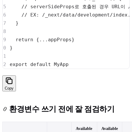
// serverSideProps로 호출된 경우 URL이 
// EX: /_next/data/development/index.
}
return
{
...
appProps
}
}
export
default
MyApp
Copy
환경변수 쓰기 전에 잘 점검하기
Available
Available