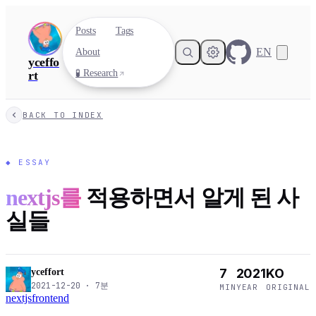
Posts
Tags
EN
About
yceffo
🧪 Research
rt
BACK TO INDEX
◆
ESSAY
nextjs를
적용하면서 알게 된 사
실들
7
2021
KO
yceffort
2021-12-20
·
7
분
MIN
YEAR
ORIGINAL
nextjs
frontend