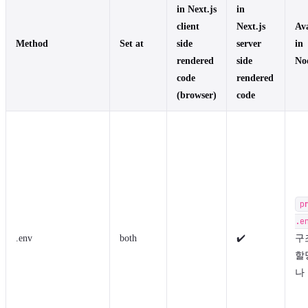
in Next.js
in
client
Next.js
Ava
Method
Set at
side
server
in
rendered
side
No
code
rendered
(browser)
code
p
.e
.env
both
✔️
구
할
나