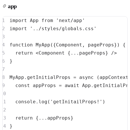
app
import
App
from
'next/app'
import
'../styles/globals.css'
function
MyApp
(
{
Component
,
 pageProps
}
)
{
return
<
Component
{
...
pageProps
}
/
>
}
MyApp
.
getInitialProps
=
async
(
appContext
const
 appProps 
=
await
App
.
getInitialPr
console
.
log
(
'getInitailProps!'
)
return
{
...
appProps
}
}