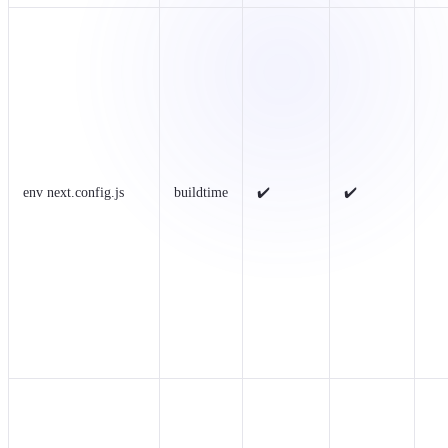
env next.config.js
buildtime
✔️
✔️