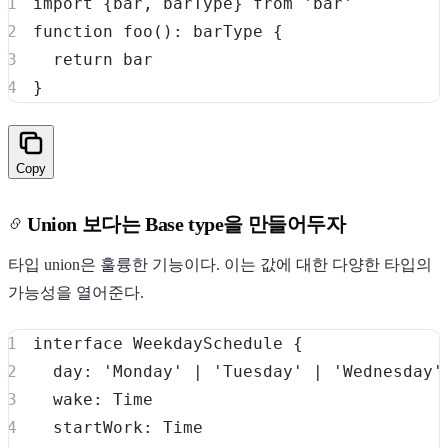
import
{
bar
,
 barType
}
from
'bar'
function
foo
(
)
:
 barType 
{
return
}
Copy
Union 보다는 Base type을 만들어두자
타입 union은 훌륭한 기능이다. 이는 값에 대한 다양한 타입의
가능성을 열어준다.
interface
WeekdaySchedule
{
  day
:
'Monday'
|
'Tuesday'
|
'Wednesday'
  wake
:
  startWork
: