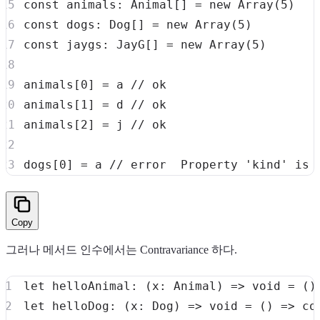
const
 animals
:
 Animal
[
]
=
new
Array
(
5
)
const
 dogs
:
 Dog
[
]
=
new
Array
(
5
)
const
 jaygs
:
 JayG
[
]
=
new
Array
(
5
)
animals
[
0
]
=
 a 
// ok
animals
[
1
]
=
 d 
// ok
animals
[
2
]
=
 j 
// ok
dogs
[
0
]
=
 a 
// error  Property 'kind' is 
Copy
그러나 메서드 인수에서는 Contravariance 하다.
let
helloAnimal
:
(
x
:
 Animal
)
=>
void
=
(
)
let
helloDog
:
(
x
:
 Dog
)
=>
void
=
(
)
=>
co