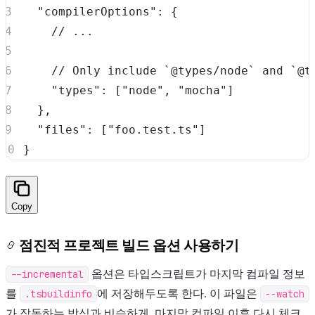
"compilerOptions"
:
{
// ...
// Only include `@types/node` and `@t
"types"
:
[
"node"
,
"mocha"
]
}
,
"files"
:
[
"foo.test.ts"
]
}
Copy
점진적 프로젝트 빌드 옵션 사용하기
--incremental
옵션은 타입스크립트가 마지막 컴파일 정보
를
.tsbuildinfo
에 저장해두도록 한다. 이 파일은
--watch
가 작동하는 방식과 비슷하게, 마지막 컴파일 이후 다시 체크