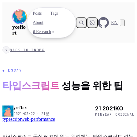
Posts
Tags
EN
About
yceffo
🧪 Research
rt
BACK TO INDEX
◆
ESSAY
타입스크립트
성능을 위한 팁
21
2021
KO
yceffort
2021-03-22
·
21
분
MIN
YEAR
ORIGINAL
typescript
web-performance
타입스크립트 공식 레포에 있는 위키에는, 타입스크립트 성능