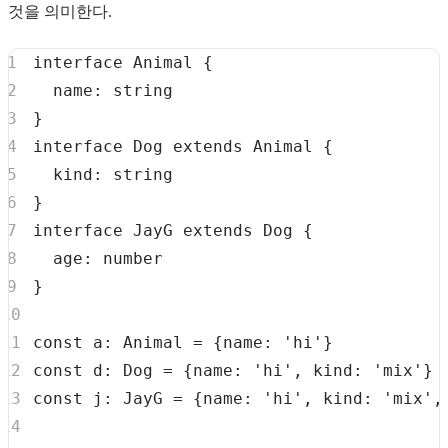
것을 의미한다.
interface
Animal
{
  name
:
string
}
interface
Dog
extends
Animal
{
  kind
:
string
}
interface
JayG
extends
Dog
{
  age
:
number
}
const
 a
:
 Animal 
=
{
name
:
'hi'
}
const
 d
:
 Dog 
=
{
name
:
'hi'
,
 kind
:
'mix'
}
const
 j
:
 JayG 
=
{
name
:
'hi'
,
 kind
:
'mix'
,