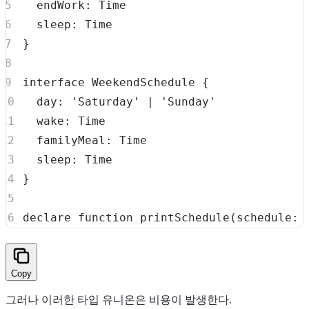
  endWork
:
  sleep
:
}
interface
WeekendSchedule
{
  day
:
'Saturday'
|
'Sunday'
  wake
:
  familyMeal
:
  sleep
:
}
declare
function
printSchedule
(
schedule
:
 
Copy
그러나 이러한 타입 유니온은 비용이 발생한다.