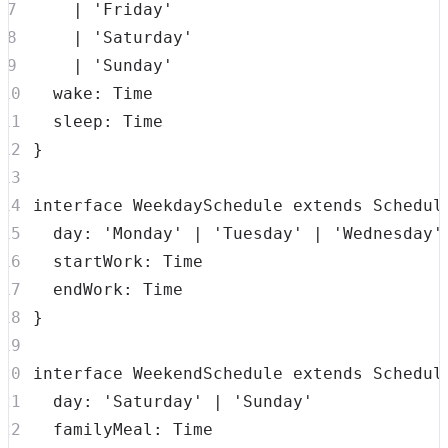
|
'Friday'
|
'Saturday'
|
'Sunday'
  wake
:
  sleep
:
}
interface
WeekdaySchedule
extends
Schedul
  day
:
'Monday'
|
'Tuesday'
|
'Wednesday'
  startWork
:
  endWork
:
}
interface
WeekendSchedule
extends
Schedul
  day
:
'Saturday'
|
'Sunday'
  familyMeal
: