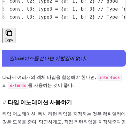
const
 t2
:
 type2 
=
{
a
:
1
,
 b
:
2
}
// good
const
 t3
:
 type3 
=
{
a
:
1
,
 b
:
3
}
// Type 'n
const
 t3
:
 type3 
=
{
a
:
1
,
 b
:
2
}
// Type 'n
Copy
인터페이스를 쓴다면 이럴일이 없다.
따라서 여러개의 객체 타입을 합성해야 한다면,
interface
의
extends
를 사용하는 것이 좋다.
타입 어노테이션 사용하기
타입 어노테이션, 특시 리턴 타입을 지정하는 것은 컴파일러에
많은 도움을 준다. 당연하게도, 직접 리턴타입을 지정해준다면