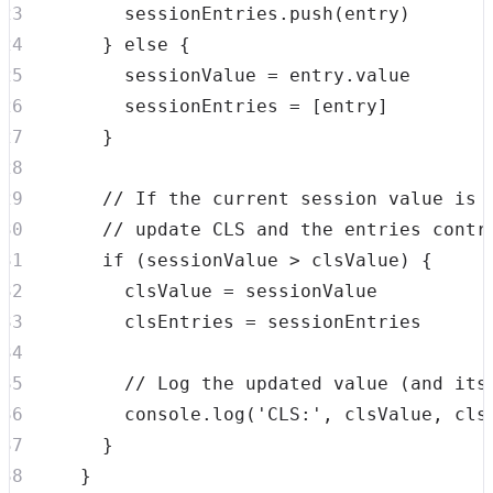
        sessionEntries
.
push
(
entry
)
}
else
{
        sessionValue 
=
 entry
.
value
        sessionEntries 
=
[
entry
]
}
// If the current session value is 
// update CLS and the entries contr
if
(
sessionValue 
>
 clsValue
)
{
        clsValue 
=
        clsEntries 
=
// Log the updated value (and its
console
.
log
(
'CLS:'
,
 clsValue
,
 cls
}
}