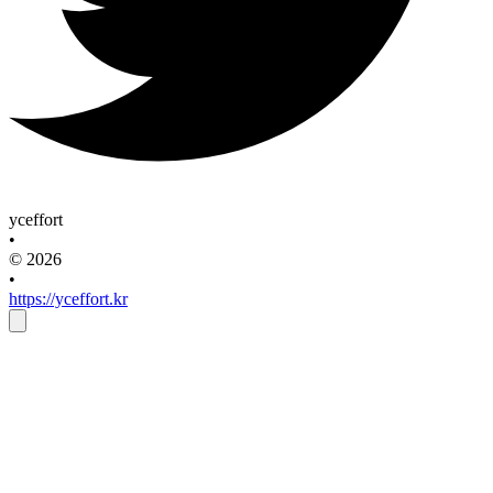
yceffort
•
© 2026
•
https://yceffort.kr