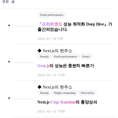
관련 글
#
web-performance
『프런트엔드
성능 최적화 Deep Dive』가
출간되었습니다.
5분
2026-07-22
·
◆
Next.js의 현주소
#
nextjs
#
web-performance
#
react
Next.js
의 성능은 충분히 빠른가
42분
2026-03-21
·
◆
Next.js의 현주소
#
nextjs
#
edge-computing
#
serverless
Next.js
Edge Runtime
의 흥망성쇠
25분
2026-03-16
·