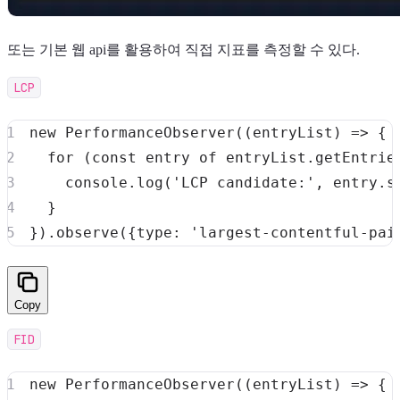
또는 기본 웹 api를 활용하여 직접 지표를 측정할 수 있다.
LCP
new
PerformanceObserver
(
(
entryList
)
=>
{
for
(
const
 entry 
of
 entryList
.
getEntrie
console
.
log
(
'LCP candidate:'
,
 entry
.
s
}
}
)
.
observe
(
{
type
:
'largest-contentful-pai
Copy
FID
new
PerformanceObserver
(
(
entryList
)
=>
{