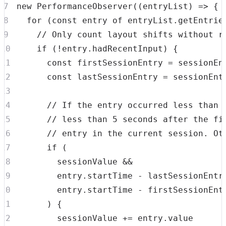
new
PerformanceObserver
(
(
entryList
)
=>
{
for
(
const
 entry 
of
 entryList
.
getEntrie
// Only count layout shifts without r
if
(
!
entry
.
hadRecentInput
)
{
const
 firstSessionEntry 
=
 sessionEn
const
 lastSessionEntry 
=
 sessionEnt
// If the entry occurred less than 
// less than 5 seconds after the fi
// entry in the current session. Ot
if
(
        sessionValue 
&&
        entry
.
startTime
-
 lastSessionEntr
        entry
.
startTime
-
 firstSessionEnt
)
{
        sessionValue 
+=
 entry
.
value