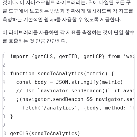
것이다. 이 자바스크립트 라이브러리는, 위에 나열된 모든 구
글 도구에서 보고하는 방법과 정확하게 일치하도록 각 지표를
측정하는 기본적인 웹 api를 사용할 수 있도록 제공한다.
이 라이브러리를 사용하면 각 지표를 측정하는 것이 단일 함수
를 호출하는 것 만큼 간단하다.
import
{
getCLS
,
 getFID
,
 getLCP
}
from
'web
function
sendToAnalytics
(
metric
)
{
const
 body 
=
JSON
.
stringify
(
metric
)
// Use `navigator.sendBeacon()` if avai
;
(
navigator
.
sendBeacon
&&
navigator
.
sen
fetch
(
'/analytics'
,
{
body
,
method
:
'P
}
getCLS
(
sendToAnalytics
)