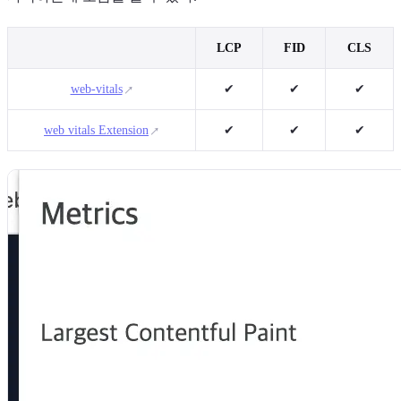
LCP
FID
CLS
web-vitals
✔
✔
✔
web vitals Extension
✔
✔
✔