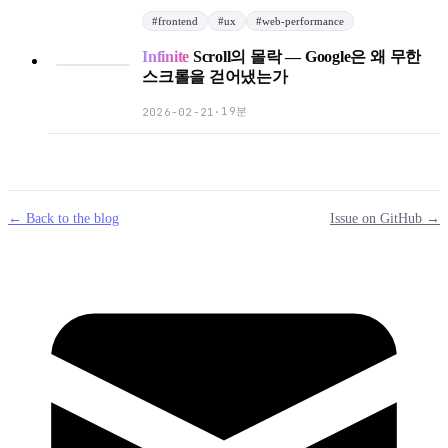
#
frontend
#
ux
#
web-performance
Infinite
Scroll의 몰락 — Google은 왜 무한
스크롤을 걷어냈는가
19분
2026-02-21
·
← Back to the blog
Issue on GitHub →
mail
g