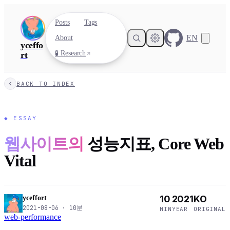
Posts
Tags
EN
About
yceffo
🧪 Research
rt
BACK TO INDEX
◆
ESSAY
웹사이트의
성능지표, Core Web
Vital
10
2021
KO
yceffort
2021-08-06
·
10
분
MIN
YEAR
ORIGINAL
web-performance