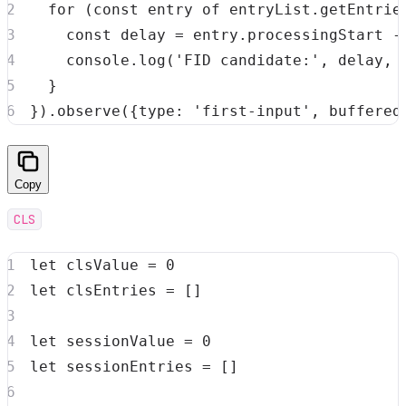
for
(
const
 entry 
of
 entryList
.
getEntrie
const
 delay 
=
 entry
.
processingStart
-
console
.
log
(
'FID candidate:'
,
 delay
,
 
}
}
)
.
observe
(
{
type
:
'first-input'
,
buffered
Copy
CLS
let
 clsValue 
=
0
let
 clsEntries 
=
[
]
let
 sessionValue 
=
0
let
 sessionEntries 
=
[
]