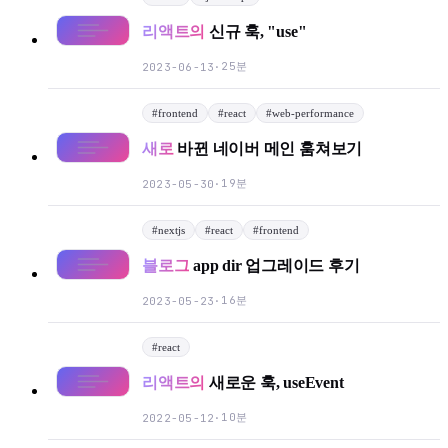
리액트의
신규 훅, "use"
25분
2023-06-13
·
#
frontend
#
react
#
web-performance
새로
바뀐 네이버 메인 훔쳐보기
Light
Dark
System
19분
2023-05-30
·
#
nextjs
#
react
#
frontend
8
°
블로그
app dir 업그레이드 후기
16분
2023-05-23
·
#
react
리액트의
새로운 훅, useEvent
10분
2022-05-12
·