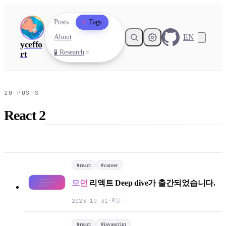
Posts
Tags
EN
About
yceffo
🧪 Research
rt
20
POSTS
React 2
#
react
#
career
모던
리액트 Deep dive가 출간되었습니다.
8분
2023-10-31
·
#
react
#
javascript