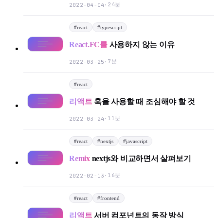
24분
2022-04-04
·
#
react
#
typescript
React.FC를
사용하지 않는 이유
7분
2022-03-25
·
#
react
리액트
훅을 사용할 때 조심해야 할 것
11분
2022-03-24
·
#
react
#
nextjs
#
javascript
Remix
nextjs와 비교하면서 살펴보기
16분
2022-02-13
·
#
react
#
frontend
리액트
서버 컴포넌트의 동작 방식