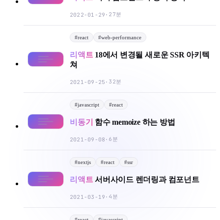
27분
2022-01-29
·
#
react
#
web-performance
리액트
18에서 변경될 새로운 SSR 아키텍
쳐
32분
2021-09-25
·
#
javascript
#
react
비동기
함수 memoize 하는 방법
6분
2021-09-08
·
#
nextjs
#
react
#
ssr
리액트
서버사이드 렌더링과 컴포넌트
4분
2021-03-19
·
#
react
#
javascript