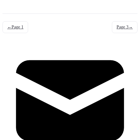
←
Page
1
Page
3
→
mail
g