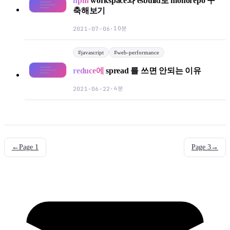
npm
workspace와 esbuild로 monorepo 구
축해보기
10분
2021-07-06
·
#
javascript
#
web-performance
reduce에
spread 를 쓰면 안되는 이유
4분
2021-06-22
·
←
Page
1
Page
3
→
mail
g