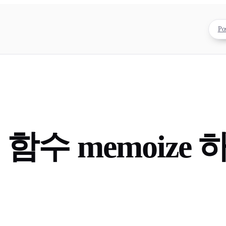
Po
기
함수 memoize 