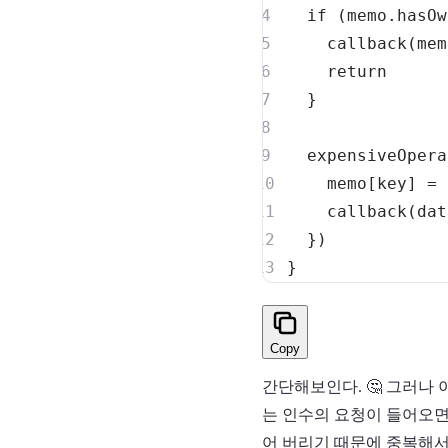
if
(
memo
.
hasOw
callback
(
mem
return
}
expensiveOpera
    memo
[
key
]
=
callback
(
dat
}
)
}
Copy
간단해보인다. 🤔 그러나
는 인수의 요청이 들어오면
어 버리기 때문에 중복해서