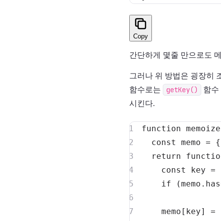
Copy
간단하게 몇줄 만으로도 메
그러나 위 방법은 굉장히 
함수로는
getKey()
함수 
시킨다.
function
memoize
const
 memo 
=
{
return
functio
const
 key 
=
if
(
memo
.
has
    memo
[
key
]
=
 