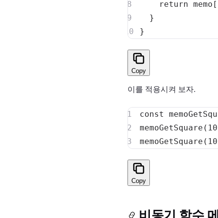
return
 memo
[
}
}
Copy
이를 적용시켜 보자.
const
 memoGetSqu
memoGetSquare
(
10
memoGetSquare
(
10
Copy
비동기 함수 