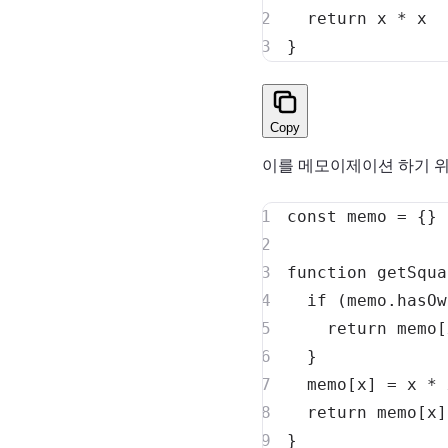
return
 x 
*
}
Copy
이를 메모이제이션 하기 위해
const
 memo 
=
{
}
function
getSqua
if
(
memo
.
hasOw
return
 memo
[
}
  memo
[
x
]
=
 x 
*
return
 memo
[
x
]
}