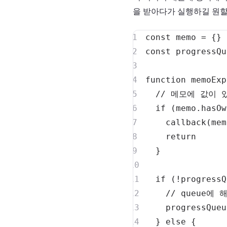
을 받아다가 실행하길 원할
const
 memo 
=
{
}
const
 progressQu
function
memoExp
// 메모에 값이 
if
(
memo
.
hasOw
callback
(
mem
return
}
if
(
!
progressQ
// queue에
    progressQueu
}
else
{