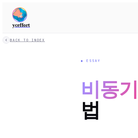
yceffort
BACK TO INDEX
◆
ESSAY
비동
법