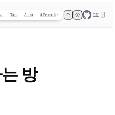
EN
sts
Tags
About
🧪 Research
Light
Dark
System
하는 방
8
°