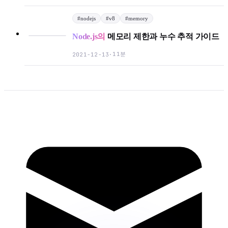
#
nodejs
#
v8
#
memory
Node.js의
메모리 제한과 누수 추적 가이드
11분
2021-12-13
·
Light
Dark
System
mail
g
8
°