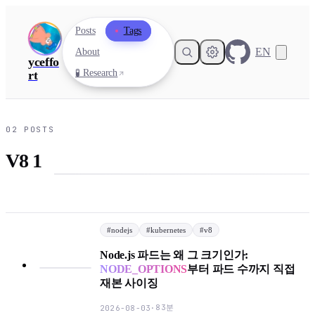
Posts
Tags
EN
About
yceffo
🧪 Research
rt
02
POSTS
V8 1
#
nodejs
#
kubernetes
#
v8
Node.js 파드는 왜 그 크기인가:
NODE_OPTIONS
부터 파드 수까지 직접
재본 사이징
83분
2026-08-03
·