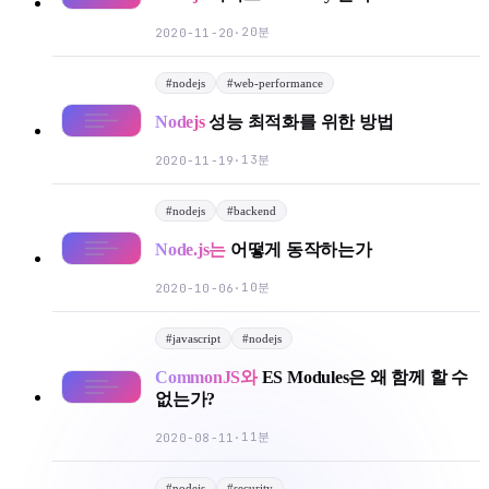
20분
2020-11-20
·
#
nodejs
#
web-performance
Nodejs
성능 최적화를 위한 방법
13분
2020-11-19
·
#
nodejs
#
backend
Node.js는
어떻게 동작하는가
10분
2020-10-06
·
#
javascript
#
nodejs
CommonJS와
ES Modules은 왜 함께 할 수
없는가?
11분
2020-08-11
·
#
nodejs
#
security