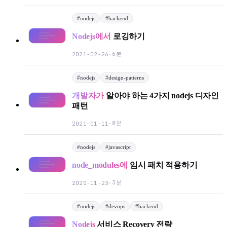
#
nodejs
#
backend
Nodejs에서
로깅하기
6분
2021-02-26
·
#
nodejs
#
design-patterns
개발자가
알아야 하는 4가지 nodejs 디자인
패턴
8분
2021-01-11
·
#
nodejs
#
javascript
node_modules에
임시 패치 적용하기
3분
2020-11-23
·
#
nodejs
#
devops
#
backend
Nodejs
서비스 Recovery 전략