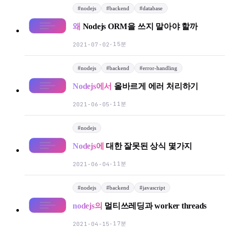
#
nodejs
#
backend
#
database
왜
Nodejs ORM을 쓰지 말아야 할까
15분
2021-07-02
·
#
nodejs
#
backend
#
error-handling
Light
Dark
System
Nodejs에서
올바르게 에러 처리하기
11분
2021-06-05
·
#
nodejs
8
°
Nodejs에
대한 잘못된 상식 몇가지
11분
2021-06-04
·
#
nodejs
#
backend
#
javascript
nodejs의
멀티쓰레딩과 worker threads
17분
2021-04-15
·