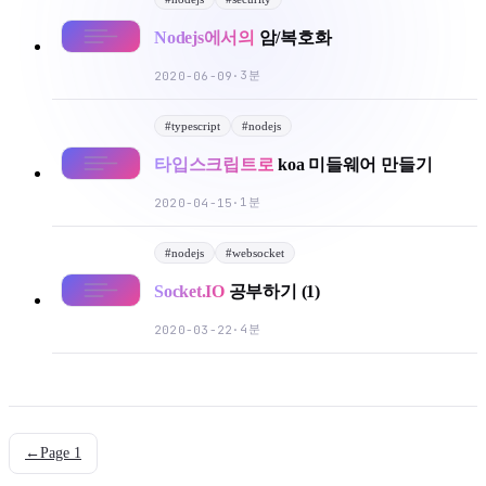
Nodejs에서의
암/복호화
3분
2020-06-09
·
#
typescript
#
nodejs
타입스크립트로
koa 미들웨어 만들기
1분
2020-04-15
·
#
nodejs
#
websocket
Socket.IO
공부하기 (1)
4분
2020-03-22
·
←
Page
1
mail
g