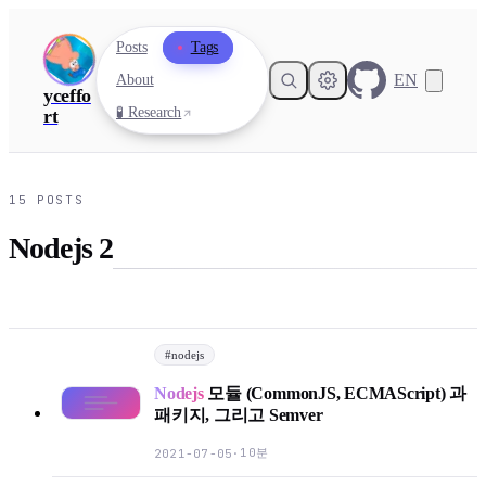
Posts
Tags
EN
About
yceffo
🧪 Research
rt
15
POSTS
Nodejs 2
#
nodejs
Nodejs
모듈 (CommonJS, ECMAScript) 과
패키지, 그리고 Semver
10분
2021-07-05
·