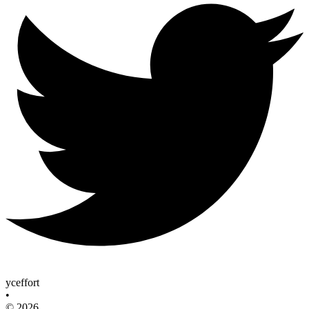
yceffort
•
© 2026