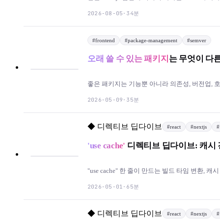
발자를 위한 쿠버네티스 시리즈의 두 번째 편이
34분
2026-08-05
·
#
frontend
#
package-management
#
semver
오래 쓸 수 있는 패키지
는 무엇이 다
좋은 패키지는 기능뿐 아니라 의존성, 버전업, 
35분
2026-05-09
·
◆
디렉티브 딥다이브
#
react
#
nextjs
#
'use cache'
디렉티브 딥다이브: 캐시
"use cache" 한 줄이 만드는 빌드 타임 변환, 캐시 키 
65분
2026-05-01
·
◆
디렉티브 딥다이브
#
react
#
nextjs
#