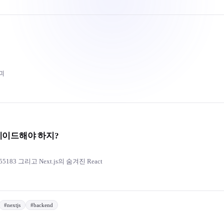
보긔
그레이드해야 하지?
5-55183 그리고 Next.js의 숨겨진 React
#
nextjs
#
backend