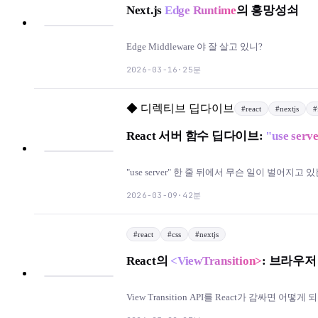
Next.js
Edge Runtime
의 흥망성쇠
Edge Middleware 야 잘 살고 있니?
25분
2026-03-16
·
◆
디렉티브 딥다이브
#
react
#
nextjs
#
React 서버 함수 딥다이브:
"use serv
"use server" 한 줄 뒤에서 무슨 일이 벌어지고 
42분
2026-03-09
·
#
react
#
css
#
nextjs
React의
<ViewTransition>
: 브라우저
View Transition API를 React가 감싸면 어떻게