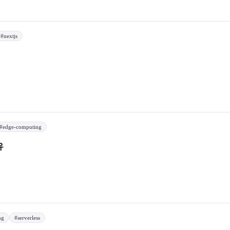
#
nextjs
#
edge-computing
유
ng
#
serverless