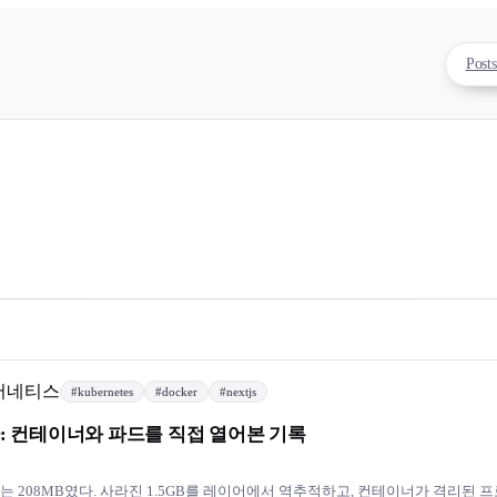
Post
버네티스
#
kubernetes
#
docker
#
nextjs
는가: 컨테이너와 파드를 직접 열어본 기록
, 하나는 208MB였다. 사라진 1.5GB를 레이어에서 역추적하고, 컨테이너가 격리된 