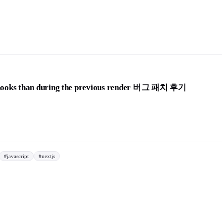
hooks than during the previous render 버그 패치 후기
#
javascript
#
nextjs