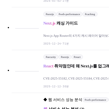
27분
2026-03-02
·
#
nextjs
#
web-performance
#
caching
Next.js
캐싱 가이드
Next.js App Router의 4가지 캐시 레이어 알아
71분
2025-12-24
·
#
security
#
nextjs
#
react
React
취약점인데 왜 Next.js를 업
CVE-2025-55182, CVE-2025-55184, CVE-202
30분
2025-12-12
·
◆
웹 서비스 성능 분석
#
web-performance