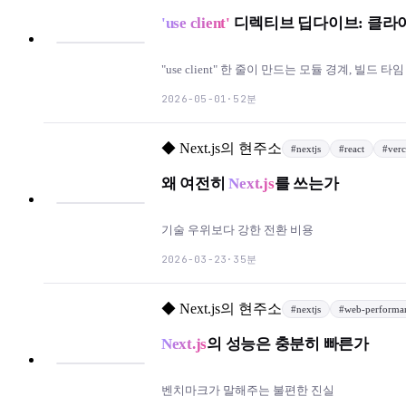
'use client'
디렉티브 딥다이브: 클라
"use client" 한 줄이 만드는 모듈 경계, 빌드 타
52분
2026-05-01
·
◆
Next.js의 현주소
#
nextjs
#
react
#
verc
왜 여전히
Next.js
를 쓰는가
기술 우위보다 강한 전환 비용
35분
2026-03-23
·
◆
Next.js의 현주소
#
nextjs
#
web-performa
Next.js
의 성능은 충분히 빠른가
벤치마크가 말해주는 불편한 진실