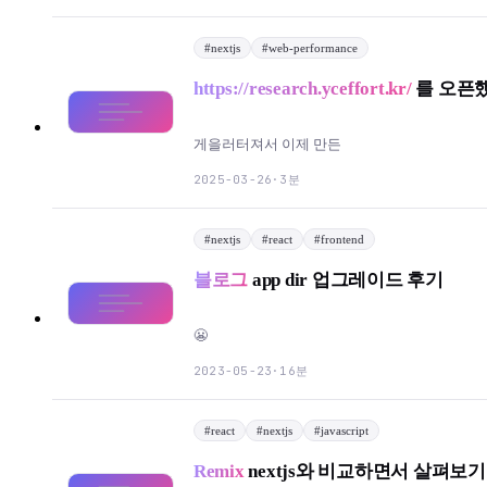
#
nextjs
#
web-performance
https://research.yceffort.kr/
를 오픈
게을러터져서 이제 만든
3분
2025-03-26
·
#
nextjs
#
react
#
frontend
블로그
app dir 업그레이드 후기
😬
16분
2023-05-23
·
#
react
#
nextjs
#
javascript
Remix
nextjs와 비교하면서 살펴보기