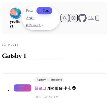
Posts
Tags
EN
About
yceffo
🧪 Research
rt
01
POSTS
Gatsby 1
#
gatsby
#
frontend
블로그
개편했습니다. 😎
3분
2019-12-30
·