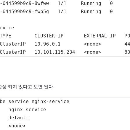
-644599b9c9-8wfww   
1
/1     Running   
0
-644599b9c9-fwp5g   
1
/1     Running   
0
rvice
TYPE        CLUSTER-IP       EXTERNAL-IP   P
ClusterIP   
10.96
.0.1        
<
none
>
4
ClusterIP   
10.101
.115.234   
<
none
>
8
t로 항상 켜져 있다고 보면 된다.
be 
service
   
<
none
>