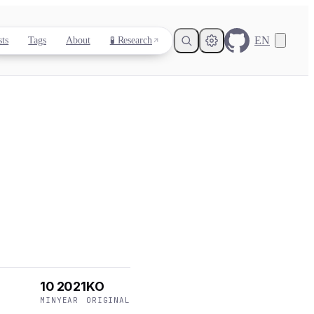
EN
sts
Tags
About
🧪 Research
Light
Dark
System
8
°
10
2021
KO
MIN
YEAR
ORIGINAL