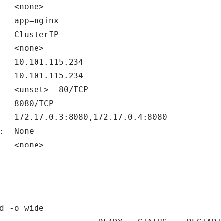
   
<
none
>
   
app
=
   
<
none
>
   
10.101
   
10.101
   
<
unset
>
80
   
8080
   
172.17
   
<
none
>
d 
-o