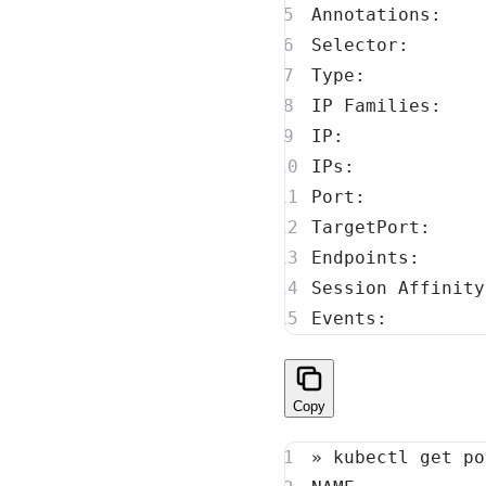
Annotations:    
Selector:       
IP Families:    
IP:             
IPs:            
Port:           
TargetPort:     
Endpoints:      
Events:         
Copy
» kubectl get po