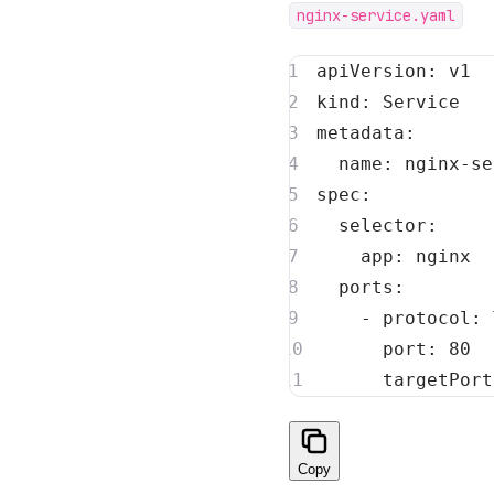
nginx-service.yaml
apiVersion
:
kind
:
metadata
:
name
:
 nginx
-
spec
:
selector
:
app
:
ports
:
-
protocol
:
port
:
80
targetPort
Copy