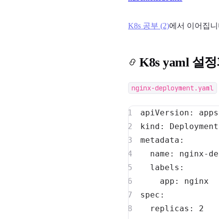
K8s 공부 (2)
에서 이어집니
K8s yaml 
nginx-deployment.yaml
apiVersion
:
kind
:
metadata
:
name
:
 nginx
-
labels
:
app
:
spec
:
replicas
:
2