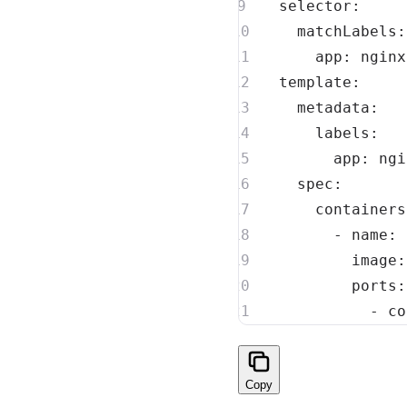
selector
:
matchLabels
:
app
:
template
:
metadata
:
labels
:
app
:
spec
:
containers
-
name
:
image
:
ports
:
-
co
Copy