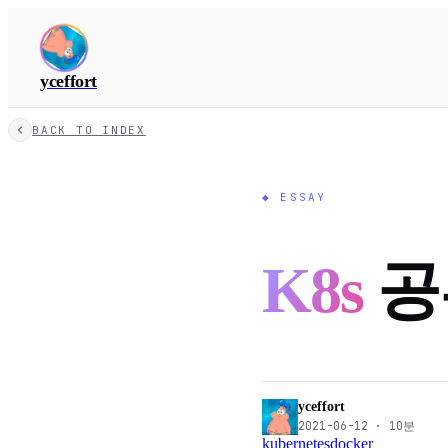
yceffort
BACK TO INDEX
◆
ESSAY
K8s
공부
yceffort
2021-06-12
·
10
분
kubernetes
docker