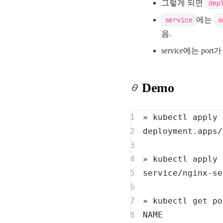
그렇게 되면
dep
service
에는
s
음.
service에는 port
Demo
» kubectl apply 
» kubectl apply 