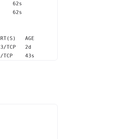
ORT
(
S
)
43
0