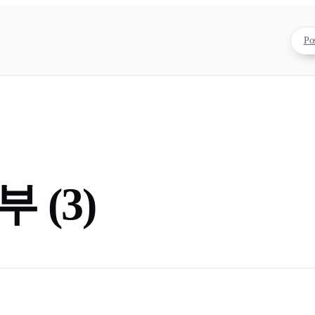
Po
 (3)