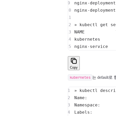
nginx-deployment
nginx-deployment
» kubectl get 
se
NAME            
kubernetes      
nginx-service   
Copy
kubernetes
는 defaul
» kubectl descri
Labels:         