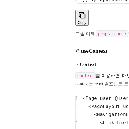
Copy
그럼 이제
props.source
useContext
Context
context
를 이용하면, 매
context는 react 컴
<
Page
user
=
{user
<
PageLayout
us
<
NavigationB
<
Link
href