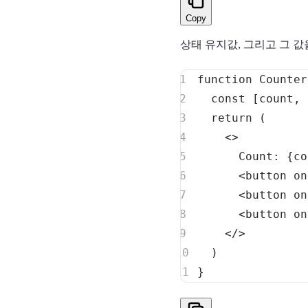
Copy
상태 유지값, 그리고 그 
function
Counter
const
[
count
,
 
return
(
<
>
Count
:
{
co
<
button on
<
button on
<
button on
<
/
>
)
}