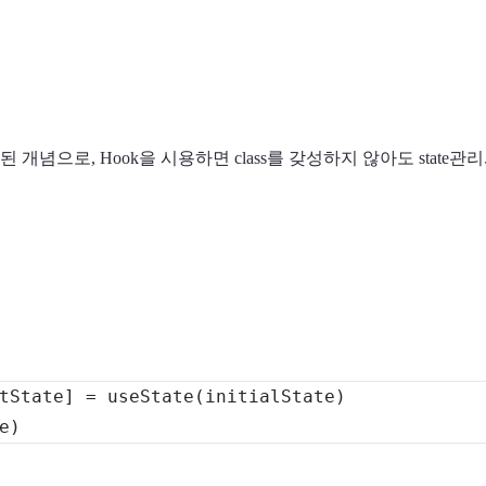
 추가된 개념으로, Hook을 시용하면 class를 갖성하지 않아도 state관
tState
]
=
useState
(
initialState
)
e
)