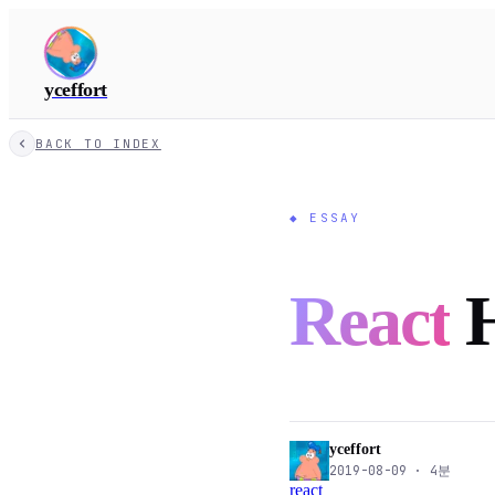
yceffort
BACK TO INDEX
◆
ESSAY
React
H
yceffort
2019-08-09
·
4
분
react