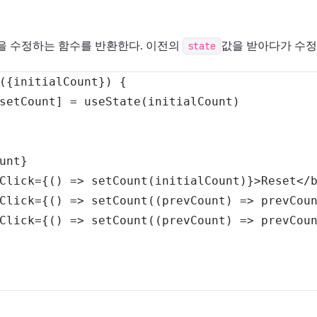
값을 수정하는 함수를 반환한다. 이전의
state
값을 받아다가 수정
(
{
initialCount
}
)
{
setCount
]
=
useState
(
initialCount
)
unt
}
Click
=
{
(
)
=>
setCount
(
initialCount
)
}
>
Reset
<
/
Click
=
{
(
)
=>
setCount
(
(
prevCount
)
=>
 prevCou
Click
=
{
(
)
=>
setCount
(
(
prevCount
)
=>
 prevCou