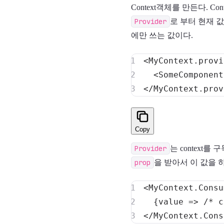
Context객체를 만든다. 
Provider
로 부터 현재 
에만 쓰는 값이다.
<
MyContext.provi
<
SomeComponent
</
MyContext.prov
Copy
Provider
는 context
prop
을 받아서 이 값을 
<
MyContext.Consu
</
MyContext.Cons