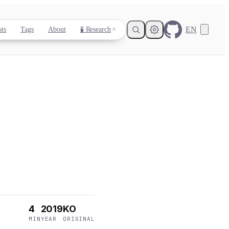
EN
sts
Tags
About
🧪 Research
Light
Dark
System
8
°
4
2019
KO
MIN
YEAR
ORIGINAL