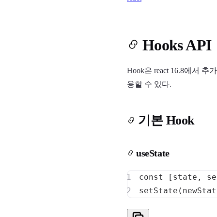
Hooks API
Hook은 react 16.8에서
용할 수 있다.
기본 Hook
useState
const
[
state
,
 se
setState
(
newStat