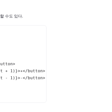
할 수도 있다.
button
>
nt 
+
1
)
}
>
+
<
/
button
>
nt 
-
1
)
}
>
-
<
/
button
>