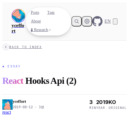
Posts
Tags
EN
About
yceffo
🧪 Research
rt
BACK TO INDEX
◆
ESSAY
React
Hooks Api (2)
3
2019
KO
yceffort
2019-08-12
·
3
분
MIN
YEAR
ORIGINAL
react