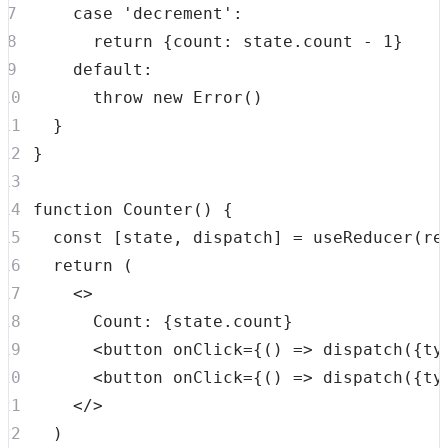
case
'decrement'
:
return
{
count
:
 state
.
count
-
1
}
default
:
throw
new
Error
(
)
}
}
function
Counter
(
)
{
const
[
state
,
 dispatch
]
=
useReducer
(
re
return
(
<
>
Count
:
{
state
.
count
}
<
button onClick
=
{
(
)
=>
dispatch
(
{
ty
<
button onClick
=
{
(
)
=>
dispatch
(
{
ty
<
/
>
)