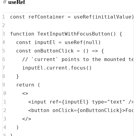
useRef
const
 refContainer 
=
useRef
(
initialValue
)
function
TextInputWithFocusButton
(
)
{
const
 inputEl 
=
useRef
(
null
)
const
onButtonClick
=
(
)
=>
{
// `current` points to the mounted te
    inputEl
.
current
.
focus
(
)
}
return
(
<
>
<
input ref
=
{
inputEl
}
 type
=
"text"
/
>
<
button onClick
=
{
onButtonClick
}
>
Foc
<
/
>
)
}