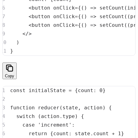
<
button onClick
=
{
(
)
=>
setCount
(
ini
<
button onClick
=
{
(
)
=>
setCount
(
(
pr
<
button onClick
=
{
(
)
=>
setCount
(
(
pr
<
/
>
)
}
Copy
const
 initialState 
=
{
count
:
0
}
function
reducer
(
state
,
 action
)
{
switch
(
action
.
type
)
{
case
'increment'
:
return
{
count
:
 state
.
count
+
1
}