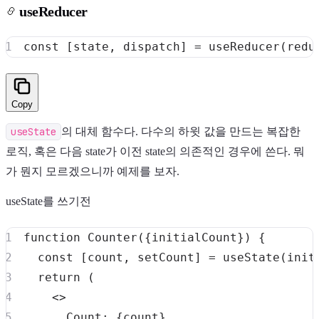
useReducer
const
[
state
,
 dispatch
]
=
useReducer
(
redu
Copy
Light
Dark
System
useState
의 대체 함수다. 다수의 하윗 값을 만드는 복잡한
로직, 혹은 다음 state가 이전 state의 의존적인 경우에 쓴다. 뭐
가 뭔지 모르겠으니까 예제를 보자.
8
°
useState를 쓰기전
function
Counter
(
{
initialCount
}
)
{
const
[
count
,
 setCount
]
=
useState
(
init
return
(
<
>
Count
:
{
count
}