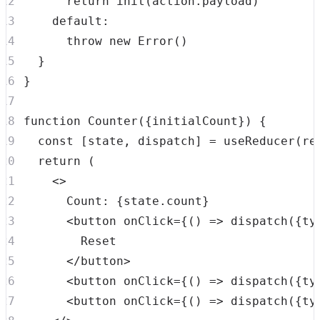
return
init
(
action
.
payload
)
default
:
throw
new
Error
(
)
}
}
function
Counter
(
{
initialCount
}
)
{
const
[
state
,
 dispatch
]
=
useReducer
(
re
return
(
<
>
Count
:
{
state
.
count
}
<
button onClick
=
{
(
)
=>
dispatch
(
{
ty
Reset
<
/
button
>
<
button onClick
=
{
(
)
=>
dispatch
(
{
ty
<
button onClick
=
{
(
)
=>
dispatch
(
{
ty