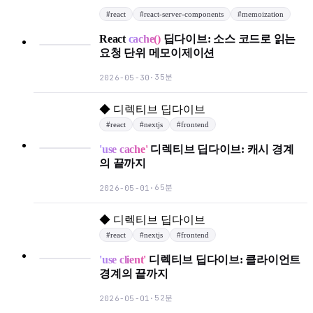
#
react
#
react-server-components
#
memoization
React
cache()
딥다이브: 소스 코드로 읽는
요청 단위 메모이제이션
35분
2026-05-30
·
◆
디렉티브 딥다이브
#
react
#
nextjs
#
frontend
'use cache'
디렉티브 딥다이브: 캐시 경계
의 끝까지
65분
2026-05-01
·
◆
디렉티브 딥다이브
#
react
#
nextjs
#
frontend
'use client'
디렉티브 딥다이브: 클라이언트
경계의 끝까지
52분
2026-05-01
·