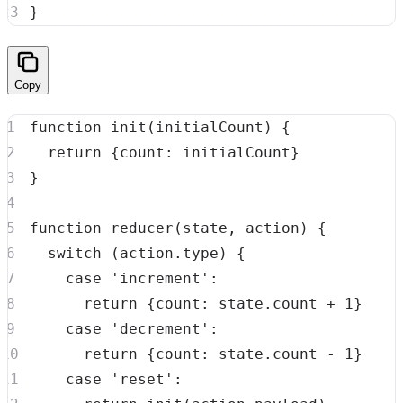
}
Copy
function
init
(
initialCount
)
{
return
{
count
:
 initialCount
}
}
function
reducer
(
state
,
 action
)
{
switch
(
action
.
type
)
{
case
'increment'
:
return
{
count
:
 state
.
count
+
1
}
case
'decrement'
:
return
{
count
:
 state
.
count
-
1
}
case
'reset'
: