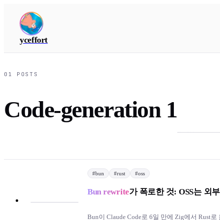
yceffort
01
POSTS
Code-generation 1
#
bun
#
rust
#
oss
Bun rewrite
가 폭로한 것: OSS는 외
Bun이 Claude Code로 6일 만에 Zig에서 R