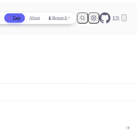
EN
s
Tags
About
🧪 Research
Light
Dark
System
8
°