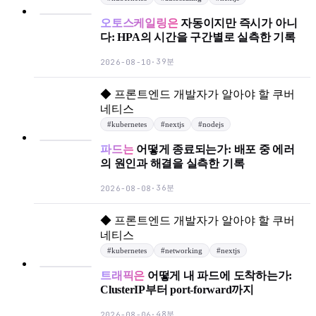
오토스케일링은
자동이지만 즉시가 아니
다: HPA의 시간을 구간별로 실측한 기록
39분
2026-08-10
·
◆
프론트엔드 개발자가 알아야 할 쿠버
네티스
#
kubernetes
#
nextjs
#
nodejs
파드는
어떻게 종료되는가: 배포 중 에러
의 원인과 해결을 실측한 기록
36분
2026-08-08
·
◆
프론트엔드 개발자가 알아야 할 쿠버
네티스
#
kubernetes
#
networking
#
nextjs
트래픽은
어떻게 내 파드에 도착하는가:
ClusterIP부터 port-forward까지
48분
2026-08-06
·