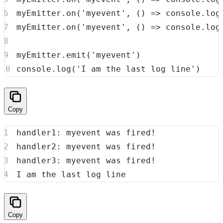
myEmitter
.
on
(
'myevent'
,
(
)
=>
console
.
log
myEmitter
.
on
(
'myevent'
,
(
)
=>
console
.
log
myEmitter
.
emit
(
'myevent'
)
console
.
log
(
'I am the last log line'
)
Copy
Copy