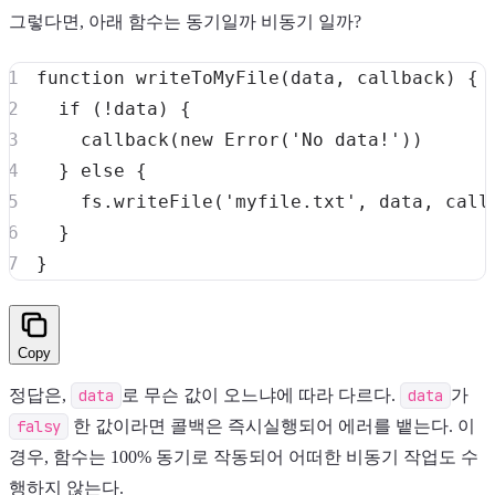
그렇다면, 아래 함수는 동기일까 비동기 일까?
function
writeToMyFile
(
data
,
 callback
)
{
if
(
!
data
)
{
callback
(
new
Error
(
'No data!'
)
)
}
else
{
    fs
.
writeFile
(
'myfile.txt'
,
 data
,
 call
}
}
Copy
정답은,
data
로 무슨 값이 오느냐에 따라 다르다.
data
가
falsy
한 값이라면 콜백은 즉시실행되어 에러를 뱉는다. 이
경우, 함수는 100% 동기로 작동되어 어떠한 비동기 작업도 수
행하지 않는다.