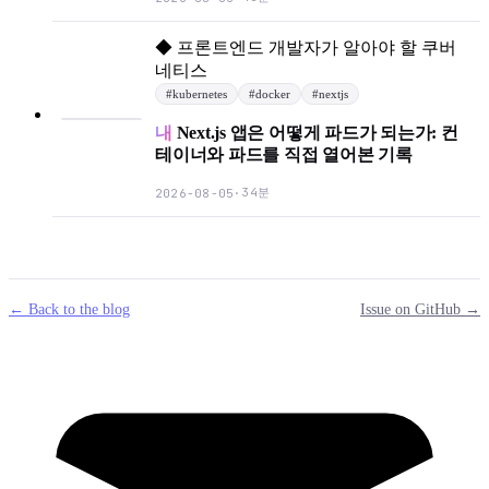
◆
프론트엔드 개발자가 알아야 할 쿠버
네티스
#
kubernetes
#
docker
#
nextjs
내
Next.js 앱은 어떻게 파드가 되는가: 컨
테이너와 파드를 직접 열어본 기록
34분
2026-08-05
·
← Back to the blog
Issue on GitHub →
mail
g