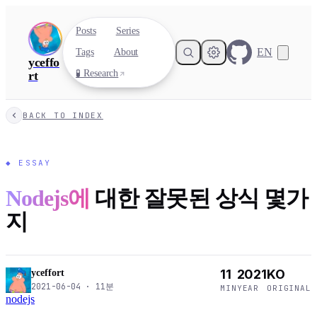
Posts
Series
EN
Tags
About
yceffo
🧪 Research
rt
BACK TO INDEX
◆
ESSAY
Nodejs에
대한 잘못된 상식 몇가
지
11
2021
KO
yceffort
2021-06-04
·
11
분
MIN
YEAR
ORIGINAL
nodejs