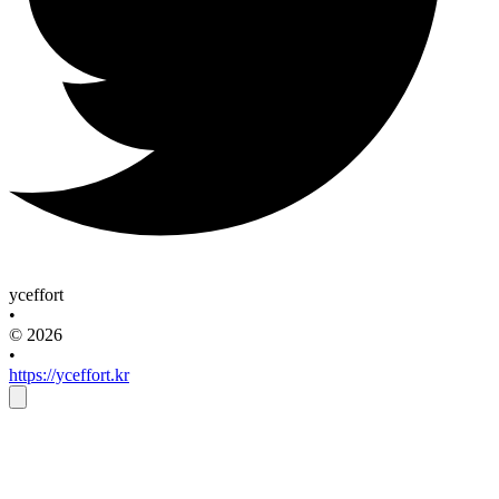
yceffort
•
© 2026
•
https://yceffort.kr