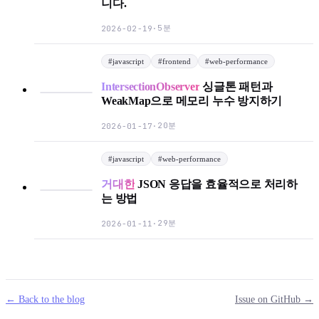
니다.
5분
2026-02-19
·
#
javascript
#
frontend
#
web-performance
IntersectionObserver
싱글톤 패턴과
WeakMap으로 메모리 누수 방지하기
20분
2026-01-17
·
#
javascript
#
web-performance
거대한
JSON 응답을 효율적으로 처리하
는 방법
29분
2026-01-11
·
← Back to the blog
Issue on GitHub →
mail
g