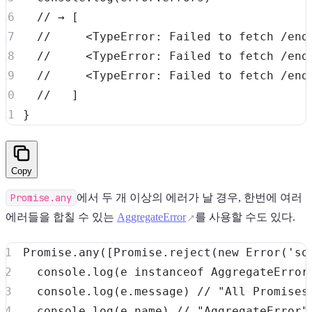
// → [
//     <TypeError: Failed to fetch /end
//     <TypeError: Failed to fetch /end
//     <TypeError: Failed to fetch /end
//   ]
}
Copy
Promise.any
에서 두 개 이상의 에러가 날 경우, 한번에 여러
에러들을 합칠 수 있는
AggregateError
를 사용할 수도 있다.
Promise
.
any
(
[
Promise
.
reject
(
new
Error
(
'so
console
.
log
(
e 
instanceof
AggregateError
console
.
log
(
e
.
message
)
// "All Promises
console
.
log
(
e
.
name
)
// "AggregateError"