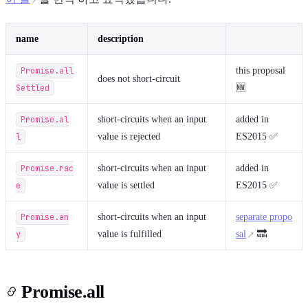
name
description
Promise.all
this proposal
does not short-circuit
Settled
🆕
Light
Dark
System
Promise.al
short-circuits when an input
added in
l
value is rejected
ES2015 ✅
Promise.rac
short-circuits when an input
added in
8
°
e
value is settled
ES2015 ✅
Promise.an
short-circuits when an input
separate propo
y
value is fulfilled
sal
🔜
Promise.all