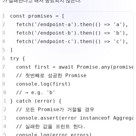
가 실패한다고 해서 종료되지 않는다.
const
 promises 
=
[
fetch
(
'/endpoint-a'
)
.
then
(
(
)
=>
'a'
)
,
fetch
(
'/endpoint-b'
)
.
then
(
(
)
=>
'b'
)
,
fetch
(
'/endpoint-c'
)
.
then
(
(
)
=>
'c'
)
,
]
try
{
const
 first 
=
await
Promise
.
any
(
promise
// 첫번째로 성공한 Promise
console
.
log
(
first
)
// → e.g. 'b'
}
catch
(
error
)
{
// 모든 Promise가 거절될 경우
console
.
assert
(
error 
instanceof
Aggrega
// 실패한 값을 프린트 한다.
console
.
log
(
error
.
errors
)