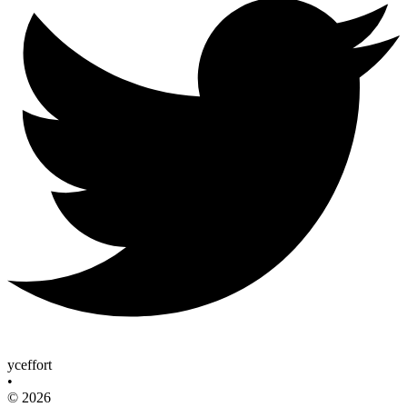
yceffort
•
© 2026