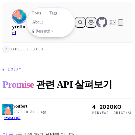
Posts
Tags
EN
About
yceffo
🧪 Research
rt
BACK TO INDEX
◆
ESSAY
Promise
관련 API 살펴보기
4
2020
KO
yceffort
2020-10-31
·
4
분
MIN
YEAR
ORIGINAL
javascript
이 글
을 번역 하고 요약했습니다.