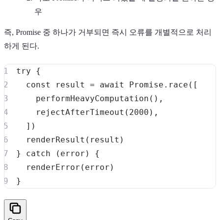
우
즉, Promise 중 하나가 거부되면 즉시 오류를 개별적으로 처리
하게 된다.
try
{
const
 result 
=
await
Promise
.
race
(
[
performHeavyComputation
(
)
,
rejectAfterTimeout
(
2000
)
,
]
)
renderResult
(
result
)
}
catch
(
error
)
{
renderError
(
error
)
}