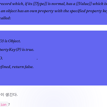
ecord which, if its [[Type]] is normal, has a [[Value]] which is
an object has an own property with the specified property key
called:
O) is Object.
pertyKey(P) is true.
O.
[GetOwnProperty]
.
efined, return false.
이 생긴다.
tion
?