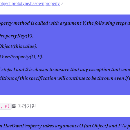
-object.prototype.hasownproperty
rty method is called with argument V, the following steps a
oPropertyKey(V).
Object(this value).
sOwnProperty(O, P).
steps 1 and 2 is chosen to ensure that any exception that w
ditions of this specification will continue to be thrown even if t
O, P)
를 따라가면
on HasOwnProperty takes arguments O (an Object) and P (a p