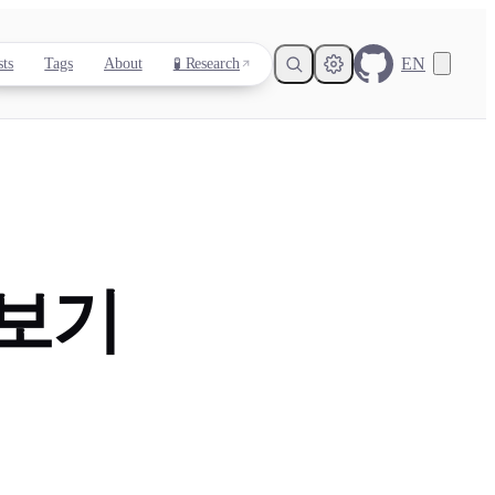
EN
sts
Tags
About
🧪 Research
Light
Dark
System
보기
8
°