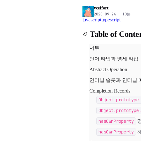
yceffort
2020-09-24
·
10
분
javascript
typescript
Table of Conte
서두
언어 타입과 명세 타입
Abstract Operation
인터널 슬롯과 인터널 
Completion Records
Object.prototype
Object.prototype
hasOwnProperty
hasOwnProperty