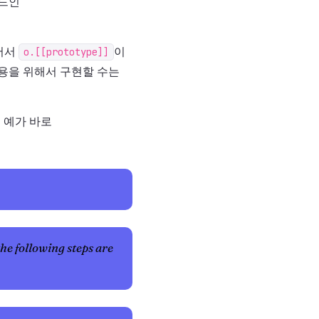
소드인
어서
o.[[prototype]]
이
용을 위해서 구현할 수는
그 예가 바로
he following steps are