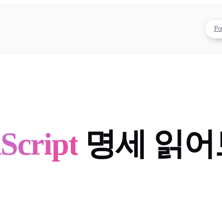
Po
cript
명세 읽어