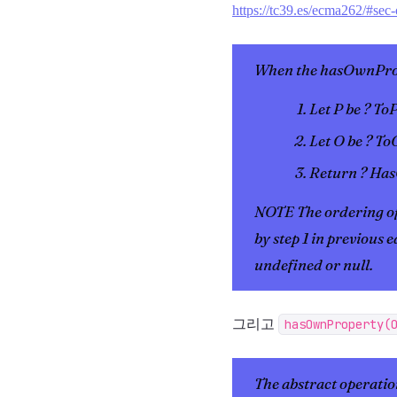
https://tc39.es/ecma262/#sec
When the hasOwnPrope
Let P be ? T
Let O be ? To
Return ? Ha
NOTE The ordering of 
by step 1 in previous e
undefined or null.
그리고
hasOwnProperty(
The abstract operati