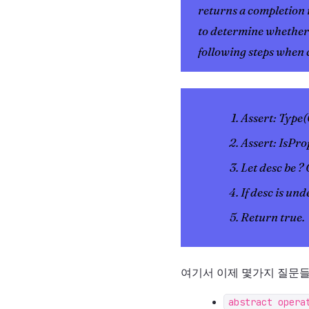
returns a completion r
to determine whether 
following steps when 
Assert: Type(
Assert: IsPro
Let desc be ? 
If desc is und
Return true.
여기서 이제 몇가지 질문들
abstract opera