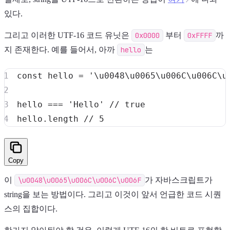
있다.
그리고 이러한 UTF-16 코드 유닛은
0x0000
부터
0xFFFF
까
지 존재한다. 예를 들어서, 아까
hello
는
const
 hello 
=
'\u0048\u0065\u006C\u006C\u
hello 
===
'Hello'
// true
hello
.
length
// 5
Copy
이
\u0048\u0065\u006C\u006C\u006F
가 자바스크립트가
string을 보는 방법이다. 그리고 이것이 앞서 언급한 코드 시퀀
스의 집합이다.