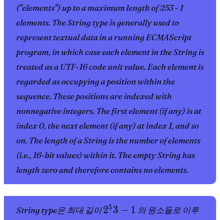
("elements") up to a maximum length of 253 - 1
elements. The String type is generally used to
represent textual data in a running ECMAScript
program, in which case each element in the String is
treated as a UTF-16 code unit value. Each element is
regarded as occupying a position within the
sequence. These positions are indexed with
nonnegative integers. The first element (if any) is at
index 0, the next element (if any) at index 1, and so
on. The length of a String is the number of elements
(i.e., 16-bit values) within it. The empty String has
length zero and therefore contains no elements.
2^53
5
2
3
−
1
String type은 최대 길이
의 원소들로 이루