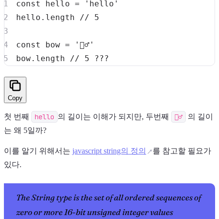
const
 hello 
=
'hello'
hello
.
length
// 5
const
 bow 
=
'🙇‍♂️'
bow
.
length
// 5 ???
Light
Dark
System
Copy
첫 번째
hello
의 길이는 이해가 되지만, 두번째
🙇‍♂️
의 길이
8
°
는 왜 5일까?
이를 알기 위해서는
javascript string의 정의
를 참고할 필요가
있다.
The String type is the set of all ordered sequences of
zero or more 16-bit unsigned integer values