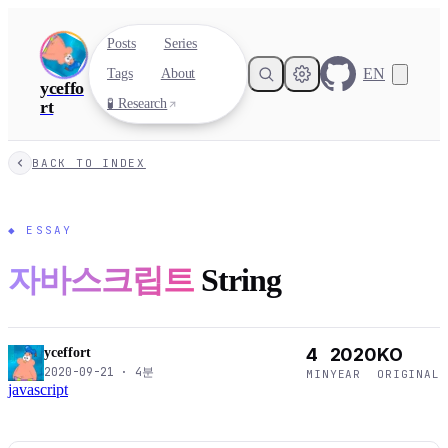
Posts
Series
EN
Tags
About
yceffo
🧪 Research
rt
BACK TO INDEX
◆
ESSAY
자바스크립트
String
4
2020
KO
yceffort
2020-09-21
·
4
분
MIN
YEAR
ORIGINAL
javascript