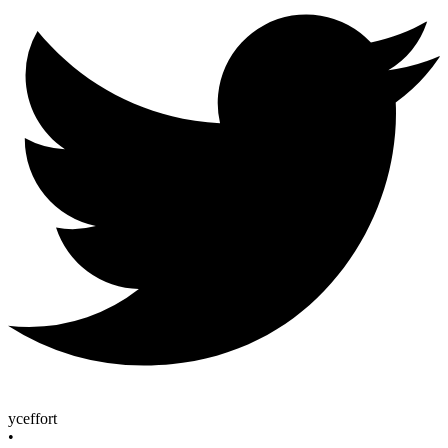
yceffort
•