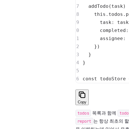
addTodo
(
task
)
this
.
todos
.
p
task
:
 task
completed
:
assignee
:
}
)
}
}
const
 todoStore 
Copy
todos
목록과 함께
todo
report
는 항상 최초의 