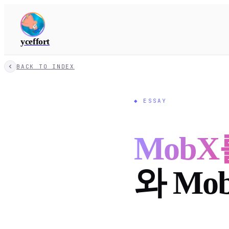
yceffort
BACK TO INDEX
◆
ESSAY
MobX
와 Mo