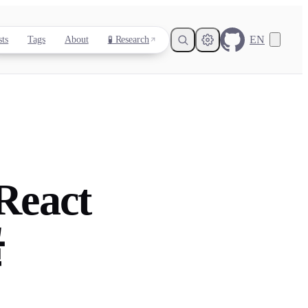
EN
sts
Tags
About
🧪 Research
Light
Dark
System
eact
8
°
글