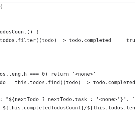
{
odosCount
(
)
{
todos
.
filter
(
(
todo
)
=>
 todo
.
completed
===
tr
os
.
length
===
0
)
return
'<none>'
do 
=
this
.
todos
.
find
(
(
todo
)
=>
 todo
.
complete
: "
${
nextTodo 
?
 nextTodo
.
task
:
'<none>'
}
". 
 
${
this
.
completedTodosCount
}
/
${
this
.
todos
.
le