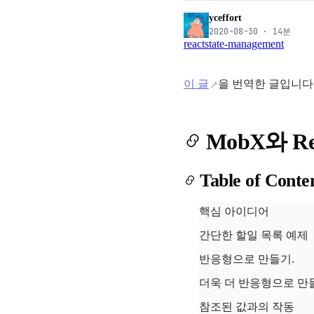
yceffort
2020-08-30
·
14
분
react
state-management
이 글
을 번역한 글입니다
MobX와 R
Table of Conte
핵심 아이디어
간단한 할일 목록 예제
반응형으로 만들기.
더욱 더 반응형으로 
참조된 값과의 작동