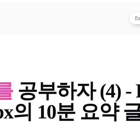
Po
를
공부하자 (4) - R
bx의 10분 요약 