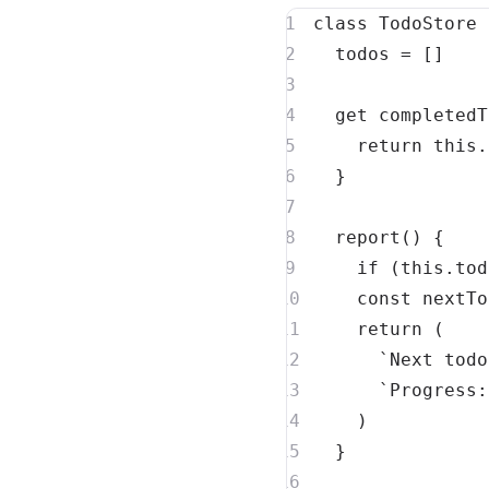
class
TodoStore
  todos 
=
[
]
get
completedT
return
this
.
}
report
(
)
{
if
(
this
.
tod
const
 nextTo
return
(
`
Next todo
`
Progress:
)
}