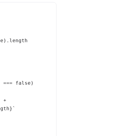
ue
)
.
length
d
===
false
)
`
+
ngth
}
`