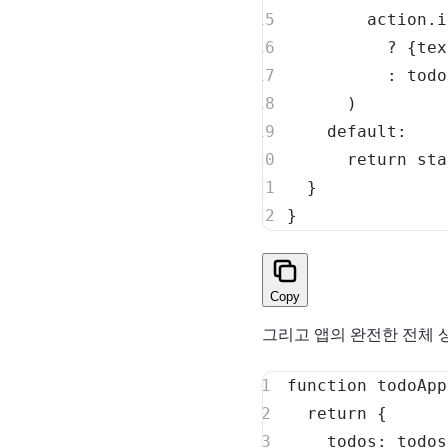
        action
.
i
?
{
tex
:
 todo
)
default
:
return
}
}
Copy
그리고 앱의 완전한 전체 
function
todoApp
return
{
todos
:
todos