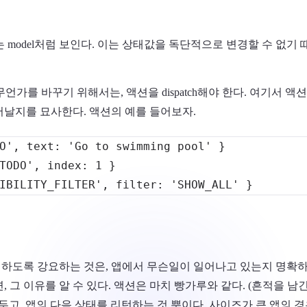
 없는 model처럼 보인다. 이는 상태값을 독단적으로 변경할 수 없기
언가를 바꾸기 위해서는, 액션을 dispatch해야 한다. 여기서 
어날지를 묘사한다. 액션의 예를 들어보자.
O'
,
text
:
'Go to swimming pool'
}
TODO'
,
index
:
1
}
IBILITY_FILTER'
,
filter
:
'SHOW_ALL'
}
하도록 강요하는 것은, 앱에서 무슨일이 일어나고 있는지 명확하
, 그 이유를 알 수 있다. 액션은 마치 빵가루와 같다. (흔적을 남
 남겨두고, 앱의 다음 상태를 리턴하는 것 뿐이다. 사이즈가 큰 앱의