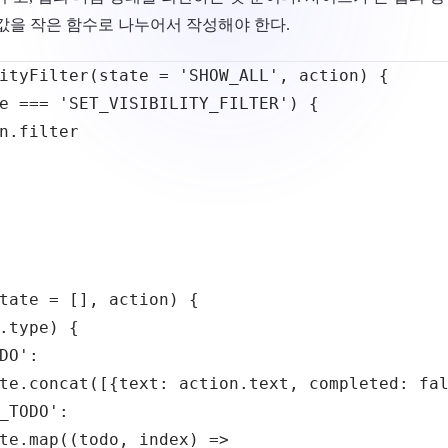
 값을 작은 함수로 나누어서 작성해야 한다.
ityFilter
(
state 
=
'SHOW_ALL'
,
 action
)
{
e
===
'SET_VISIBILITY_FILTER'
)
{
n
.
filter
tate 
=
[
]
,
 action
)
{
.
type
)
{
DO'
:
te
.
concat
(
[
{
text
:
 action
.
text
,
completed
:
fa
_TODO'
:
te
.
map
(
(
todo
,
 index
)
=>