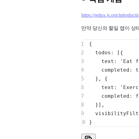
https://redux.js.org/introduct
만약 당신의 할일 앱이 상태
{
todos
:
[
{
text
:
'Eat f
completed
:
t
}
,
{
text
:
'Exerc
completed
:
f
}
]
,
visibilityFilt
}