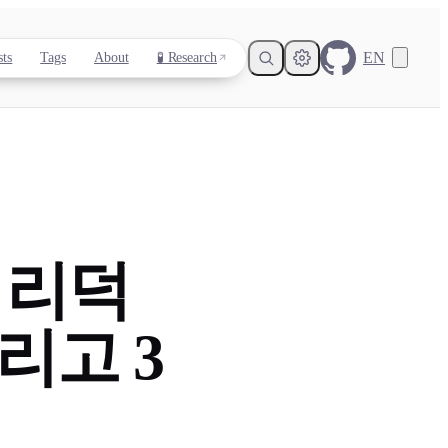
EN
sts
Tags
About
🧪 Research
Light
Dark
System
- 리덕
8
°
리고 3