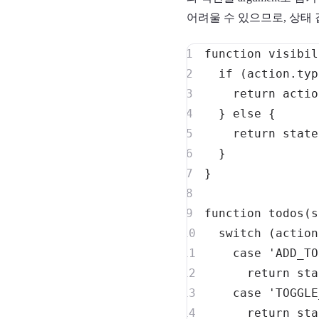
어려울 수 있으므로, 상태
function
visibil
if
(
action
.
typ
return
 actio
}
else
{
return
}
}
function
todos
(
s
switch
(
action
case
'ADD_TO
return
 sta
case
'TOGGLE
return
 sta