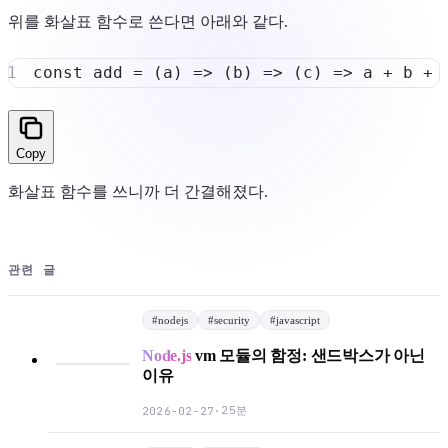
위를 화살표 함수로 쓴다면 아래와 같다.
const
add
=
(
a
)
=>
(
b
)
=>
(
c
)
=>
 a 
+
 b 
+
Copy
화살표 함수를 쓰니까 더 간결해졌다.
관련 글
#
nodejs
#
security
#
javascript
Node.js
vm 모듈의 함정: 샌드박스가 아닌
이유
25분
2026-02-27
·