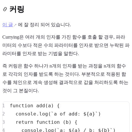
커링
이 글
에 잘 정리 되어 있습니다.
Currying은 여러 개의 인자를 가진 함수를 호출 할 경우, 파라
Light
Dark
System
미터의 수보다 적은 수의 파라미터를 인자로 받으면 누락된 파
라미터를 인자로 받는 기법을 말한다.
즉 커링은 함수 하나가 n개의 인자를 받는 과정을 n개의 함수
로 각각의 인자를 받도록 하는 것이다. 부분적으로 적용된 함
8
°
수를 체인으로 계속 생성해 결과적으로 값을 처리하도록 하는
것이 그 본질이다.
function
add
(
a
)
{
console
.
log
(
`
a of add: 
${
a
}
`
)
return
function
(
b
)
{
console
.
log
(
`
a: 
${
a
}
 / b: 
${
b
}
`
)