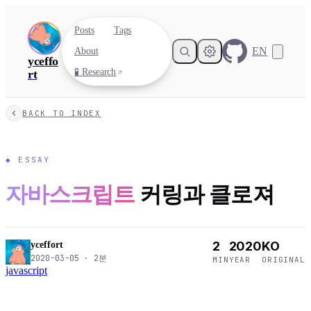
Posts
Tags
EN
About
yceffo
🧪 Research
rt
BACK TO INDEX
◆
ESSAY
자바스크립트
커링과 클로져
2
2020
KO
yceffort
2020-03-05
·
2
분
MIN
YEAR
ORIGINAL
javascript