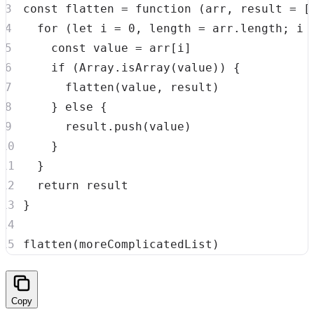
const
flatten
=
function
(
arr
,
 result 
=
[
for
(
let
 i 
=
0
,
 length 
=
 arr
.
length
;
 i 
const
 value 
=
 arr
[
i
]
if
(
Array
.
isArray
(
value
)
)
{
flatten
(
value
,
 result
)
}
else
{
      result
.
push
(
value
)
}
}
return
}
flatten
(
moreComplicatedList
)
Copy