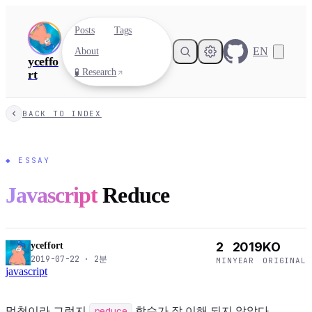
Posts
Tags
EN
About
yceffo
🧪 Research
rt
BACK TO INDEX
◆
ESSAY
Javascript
Reduce
2
2019
KO
yceffort
2019-07-22
·
2
분
MIN
YEAR
ORIGINAL
javascript
멍청이라 그런지
reduce
함수가 잘 이해 되지 않았다.