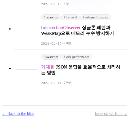
5분
2026-02-19
·
#
javascript
#
frontend
#
web-performance
IntersectionObserver
싱글톤 패턴과
WeakMap으로 메모리 누수 방지하기
20분
2026-01-17
·
#
javascript
#
web-performance
거대한
JSON 응답을 효율적으로 처리하
는 방법
29분
2026-01-11
·
← Back to the blog
Issue on GitHub →
mail
g