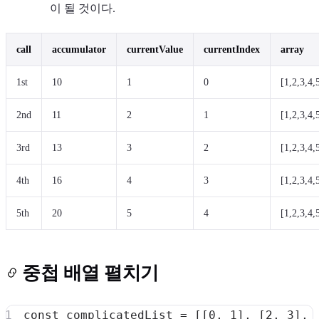
이 될 것이다.
call
accumulator
currentValue
currentIndex
array
1st
10
1
0
[1,2,3,4,
2nd
11
2
1
[1,2,3,4,
3rd
13
3
2
[1,2,3,4,
4th
16
4
3
[1,2,3,4,
5th
20
5
4
[1,2,3,4,
중첩 배열 펼치기
const
 complicatedList 
=
[
[
0
,
1
]
,
[
2
,
3
]
,