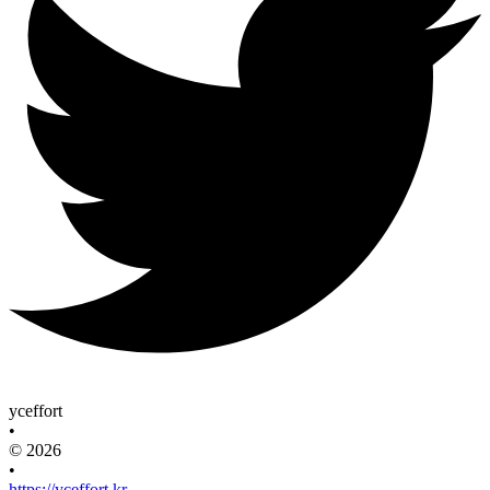
yceffort
•
© 2026
•
https://yceffort.kr