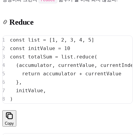
Reduce
const
 list 
=
[
1
,
2
,
3
,
4
,
5
]
Light
Dark
const
 initValue 
=
10
const
 totalSum 
=
 list
.
reduce
(
(
accumulator
,
 currentValue
,
 currentInde
return
 accumulator 
+
8
}
,
  initValue
,
)
Copy