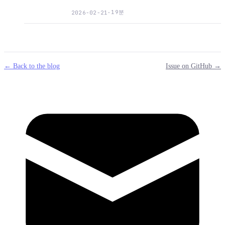
19분
2026-02-21
·
← Back to the blog
Issue on GitHub →
mail
g