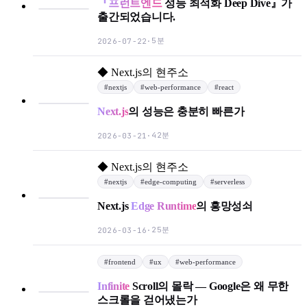
『프런트엔드
성능 최적화 Deep Dive』가
출간되었습니다.
5분
2026-07-22
·
◆
Next.js의 현주소
#
nextjs
#
web-performance
#
react
Next.js
의 성능은 충분히 빠른가
42분
2026-03-21
·
◆
Next.js의 현주소
#
nextjs
#
edge-computing
#
serverless
Next.js
Edge Runtime
의 흥망성쇠
25분
2026-03-16
·
#
frontend
#
ux
#
web-performance
Infinite
Scroll의 몰락 — Google은 왜 무한
스크롤을 걷어냈는가