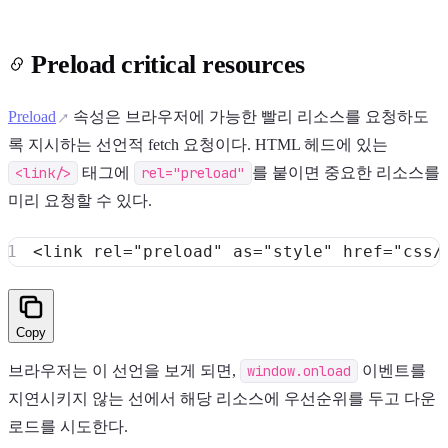
Preload critical resources
Preload
속성은 브라우저에 가능한 빨리 리소스를 요청하도
록 지시하는 선언적 fetch 요청이다. HTML 헤드에 있는
<link/>
태그에
rel="preload"
를 붙이면 중요한 리소스를
미리 요청할 수 있다.
<
link
rel
=
"
preload
"
as
=
"
style
"
href
=
"
css/
Copy
브라우저는 이 선언을 보게 되면,
window.onload
이벤트를
지연시키지 않는 선에서 해당 리소스에 우선순위를 두고 다운
로드를 시도한다.