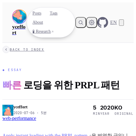
Posts
Tags
EN
About
yceffo
🧪 Research
rt
BACK TO INDEX
◆
ESSAY
빠른
로딩을 위한 PRPL 패턴
5
2020
KO
yceffort
2020-07-06
·
5
분
MIN
YEAR
ORIGINAL
web-performance
Apply instant loading with the PRPL pattern
을 번역한 글입니